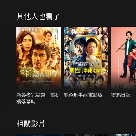
其他人也看了
7.1
新參者完結篇：當祈
鴉色刑事組電影版
塗鴉日記
禱落幕時
相關影片