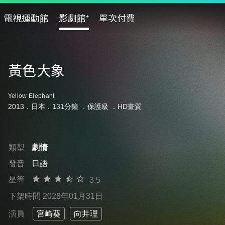
電視運動館
影劇館⁺
單次付費
黃色大象
Yellow Elephant
2013．日本．131分鐘 ．
保護級
．HD畫質
類型
劇情
發音
日語
星等
3.5
下架時間 2028年01月31日
演員
宮崎葵
向井理