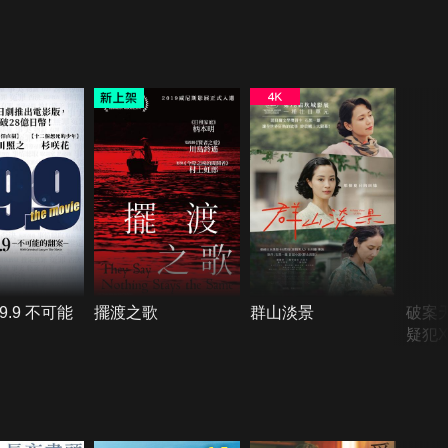
9.9 不可能
擺渡之歌
群山淡景
破案
疑犯