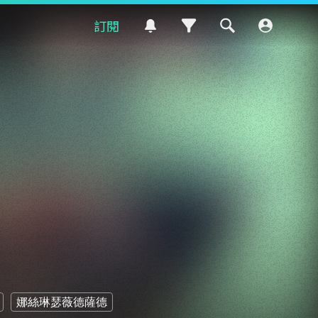
訂閱
娜絲琳瑟薇德薩德