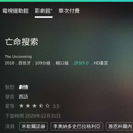
電視運動館
影劇館⁺
單次付費
亡命搜索
The Uncovering
2018．西班牙．109分鐘 ．
輔12級
．
評分5.0
．HD畫質
類型
劇情
發音
西語
星等
3.5
下架時間 2026年12月31日
演員
米歇爾諾赫
李奧納多史巴拉格利亞
雅恩科爾內