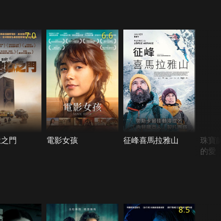
7.0
6.6
獄之門
電影女孩
征峰喜馬拉雅山
珠寶
的愛
8.5