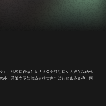
拉」。她來這裡做什麼？迪亞哥猜想這女人與父親的死
意外，喬迪表示曾聽過有捲官商勾結的秘密錄音帶，兩