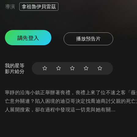
導演
拿祖魯伊貝雷茲
請先登入
播放預告片
我的星等
影片給分
寧靜的沿海小鎮正舉辦著喪禮，喪禮上來了位不速之客「薇
亡意外關連？陷入困境的迪亞哥決定找喬迪商討父親的死亡
人展開搜索，卻在過程中發現這一切竟與她有關…