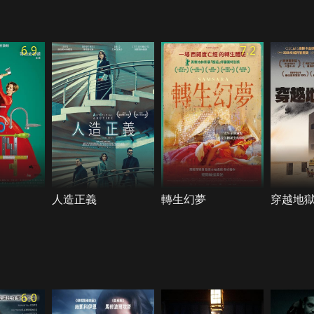
6.9
7.2
人造正義
轉生幻夢
穿越地
6.0