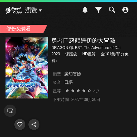
Hami Video
瀏覽
部份免費看
勇者鬥惡龍達伊的大冒險
DRAGON QUEST: The Adventure of Dai
2020 ．
保護級
．HD畫質 ．全101集(部分免
費)
魔幻冒險
類型
日語
發音
4.7
星等
下架時間
2027年09月30日