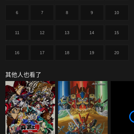
搶回被帶走的好友，達伊帶著布拉斯交給他的魔法罐
前去追趕冒牌勇者。達伊在冒牌勇者回到船上、對被
6
7
8
9
10
蒙在鼓裡的羅莫斯王進行成功捕獲可美的報告時追上
了他們，並且借助封印在魔法罐中的怪物們的力量，
成功奪回了可美。達伊勇敢奮戰的英姿讓羅莫斯王深
11
12
13
14
15
受感動，他對達伊稱讚有加，並且授予他「霸者之
冠」，於是達伊再次回歸修練魔法的日常生活。後來
某一天，又有一艘船來到了島上。從船中出現的，是
16
17
18
19
20
帕普尼卡王國的司教提姆金及賢者巴隆，以及一位名
叫雷歐娜的公主。
其他人也看了