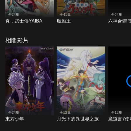
全24集
全41集
全64集
真．武士傳YAIBA
魔動王
六神合體 
相關影片
全24集
全12集
全12集
東方少年
月光下的異世界之旅
魔道書7使