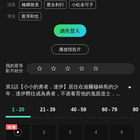
演員
種﨑敦美
豊永利行
小松未可子
唐澤和也
導演
請先登入
播放預告片
我的星等
影片給分
第1話【小小的勇者．達伊】居住在迪爾穆林島的少
年．達伊嚮往成為勇者，不過養育他的鬼面道士．布
拉斯為了讓他成為魔法師，每天都在讓達伊進行魔法
師的修行。有一天，一名疑似是勇者的人和他的同伴
1 - 20
21 - 39
40 - 59
60 - 79
80 
坐著船來到了迪爾穆林島。看見嚮往已久的勇者登
場，達伊顯得非常興奮。然而，他們其實是一群冒牌
免費
勇者。冒牌勇者們的目的是將傳說世界上只有一隻的
1
2
3
4
5
夢幻珍獸．黃金金屬史萊姆，也就是可美搶走。為了