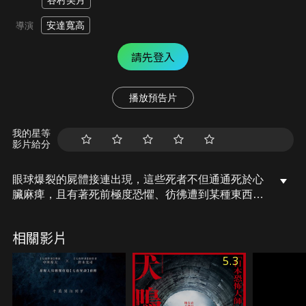
谷村美月
安達寬高
導演
請先登入
播放預告片
我的星等
影片給分
眼球爆裂的屍體接連出現，這些死者不但通通死於心
臟麻痺，且有著死前極度恐懼、彷彿遭到某種東西附
身的共通點。親眼目睹好友死去的大學生瑞紀以及失
去弟弟的春男，決定聯手展開調查，找出這一連串神
相關影片
祕死亡事件背後的真相。在兩人的調查之下，終於找
到事件的關鍵人物詠子，沒想到詠子卻在留下一句
5.3
「白井小姐……」後，便眼球爆裂、心臟麻痺而
死……