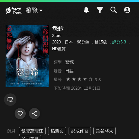
Hami Video
瀏覽
怨鈴
Stare
2020．日本．98分鐘 ．
輔15級
．
評分5.3
．
HD畫質
驚悚
類型
日語
發音
3.5
星等
下架時間 2028年12月31日
演員
飯豐萬理江
稻葉友
忍成修吾
染谷將太