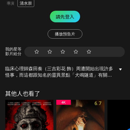
清水崇
導演
請先登入
播放預告片
我的星等
影片給分
臨床心理師森田奏（三吉彩花 飾）周遭開始出現許多
怪事，而這都跟知名的靈異景點「犬鳴隧道」有關。
突然暴斃身亡的女子，死前所留下的遺言「出了隧道
後有個村落，我在那看見了……」女子在村裡究竟目
其他人也看了
擊到什麼？為了找出事件的真相，奏決定前往「犬鳴
隧道」一探究竟……
6.7