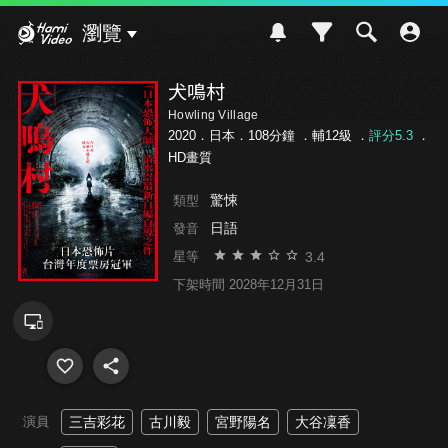
Hami Video
瀏覽
犬鳴村
Howling Village
2020．日本．108分鐘 ．
輔12級
．
評分5.3
．
HD畫質
驚悚
類型
日語
發音
3.4
星等
下架時間 2028年12月31日
演員
三吉彩花
古川毅
宮野陽名
大谷凜香