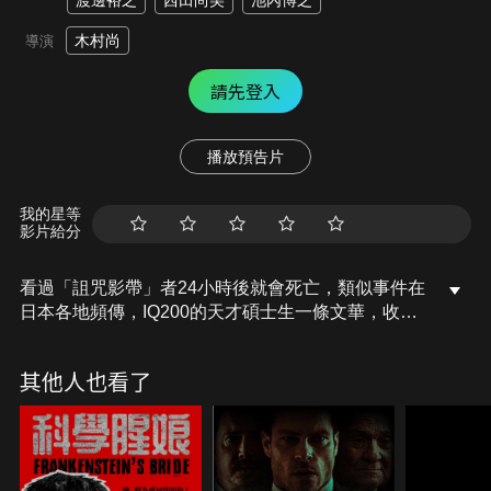
渡邊裕之
西田尚美
池內博之
木村尚
導演
請先登入
播放預告片
我的星等
影片給分
看過「詛咒影帶」者24小時後就會死亡，類似事件在
日本各地頻傳，IQ200的天才碩士生一條文華，收到
來自人氣靈媒師Kenshin解開事件謎團的挑戰，文華
卻斷言「不可能會有什麼詛咒」。此時，文華接到因
其他人也看了
好奇而看了影帶的妹妹・雙葉的求救電話，認為「一
切都能夠以科學說明」的文華，與自稱占卜師的前田
王司以及神祕的協助者，一同為解開貞子詛咒之謎，
四處展開調查…。