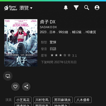
Hami Video
瀏覽
貞子 DX
SADAKO DX
2023．日本．99分鐘 ．
輔12級
．HD畫質
驚悚
類型
日語
發音
3.1
星等
下架時間 2027年12月31日
演員
小芝風花
川村壱馬
黑羽麻璃央
八木優希