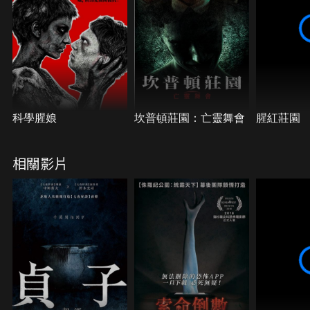
科學腥娘
坎普頓莊園：亡靈舞會
腥紅莊園
相關影片