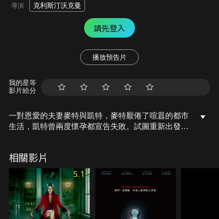
克利斯汀沃克曼
導演
請先登入
播放預告片
我的星等
影片給分
一對恩愛的夫妻麥特與凱特，麥特厭倦了喧囂的都市
生活，凱特曾兩度懷孕都宣告失敗。試圖重新出發的
兩人，決定遠離都市，搬入一棟位在紐約郊區的幽靜
房子。某天，麥特發現一間隱藏在壁紙背後的密室，
相關影片
並驚訝地發現，只要在那間密室當中許願，無論什麼
物質上的願望都會實現…。
5.1