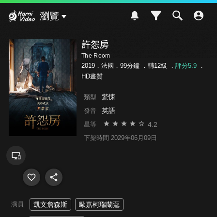
Hami Video
瀏覽
許怨房
The Room
2019．法國．99分鐘 ．
輔12級
．
評分5.9
．
HD畫質
驚悚
類型
英語
發音
4.2
星等
下架時間 2029年06月09日
演員
凱文詹森斯
歐嘉柯瑞蘭蔻