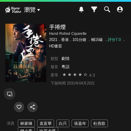
Hami Video
瀏覽
手捲煙
Hand Rolled Cigarette
2021．香港．101分鐘 ．
輔15級
．
評分7.0
．
HD畫質
劇情
類型
粵語
發音
4.3
星等
下架時間 2031年04月20日
演員
林家棟
袁富華
白只
張嘉年
杜燕歌