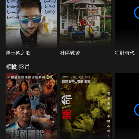
浮士德之歌
社區戰警
狂野時代
相關影片
6.0