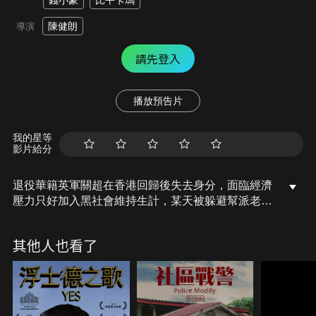
錢小豪
比平卡瑪
陳健朗
導演
請先登入
播放預告片
我的星等
影片給分
退役華籍英軍關超在香港回歸後失去身分，面臨經濟
壓力只好加入黑社會維持生計，某天被躲避幫派老大
泰哥追殺的南亞裔青年文尼誤闖家門，文尼以一百萬
酬勞換取短暫收留，關超欣然接受。另一方面，泰哥
其他人也看了
與台灣黑幫菜甫進行金錢龜走私交易破局，作為中間
人的關超遭受連累，不僅捲入這起鬥爭，暗藏文尼的
行為被泰哥發現之後，更面臨走投無路的危險局
面…。