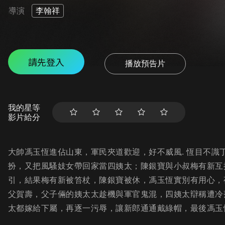
導演
李翰祥
請先登入
播放預告片
我的星等
影片給分
大帥馮玉恆進佔山東，軍民夾道歡迎，好不威風. 恆目不
扮，又把風騷妓女帶回家當四姨太；陳銀寶與小叔梅有新互
引，結果梅有新被笞杖，陳銀寶被休，馮玉恆實別有用心，
父賀壽，父子倆的姨太太趁機與軍官鬼混，四姨太辯稱遭冷
太都嫁給下屬，再逐一污辱，讓新郎通通戴綠帽，最後馮玉恆