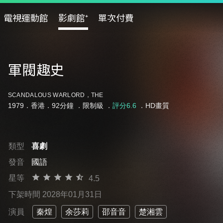
電視運動館
影劇館⁺
單次付費
軍閥趣史
SCANDALOUS WARLORD，THE
1979．香港．92分鐘 ．
限制級
．
評分6.6
．HD畫質
類型
喜劇
發音
國語
星等
4.5
下架時間 2028年01月31日
演員
秦煌
余莎莉
邵音音
楚湘雲