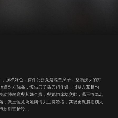
識丁，強橫好色，首件公務竟是巡查窯子，整頓妓女的打
控遭對方強姦，恆借刀子插刀鞘作譬，指雙方互相勾
夜訪陳銀寶與其姊金寶，與她們席枕交歡；馮玉恆為老
落，馮玉恆竟為她與情夫主持婚禮，其後更乾脆把姨太
給副官槍殺...