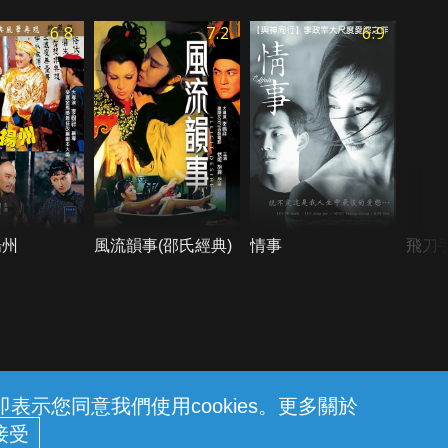
6.8
7.2
6.9
揚州
風流韻事(邵氏經典)
情事
飛刀手
示您同意我們使用cookies。更多關於