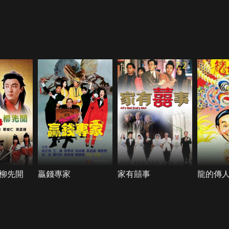
7.2
柳先開
贏錢專家
家有囍事
龍的傳