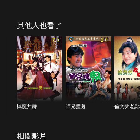
其他人也看了
7.0
6.0
與龍共舞
師兄撞鬼
倫文敘老點
相關影片