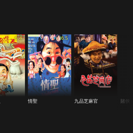
6.4
6.5
7.5
人
情聖
九品芝麻官
賭俠