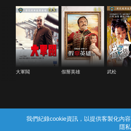
6.5
6.5
大軍閥
假掰英雄
武松
{{notifyMsg}}
我們紀錄cookie資訊，以提供客製化
隱私