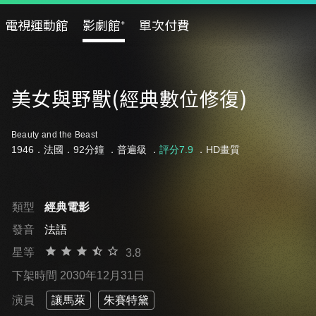
電視運動館
影劇館⁺
單次付費
美女與野獸(經典數位修復)
Beauty and the Beast
1946．法國．92分鐘 ．
普遍級
．
評分7.9
．HD畫質
類型
經典電影
發音
法語
星等
3.8
下架時間 2030年12月31日
演員
讓馬萊
朱賽特黛