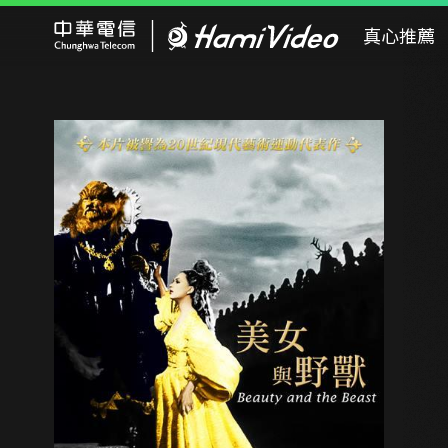
Hami Video
真心推薦