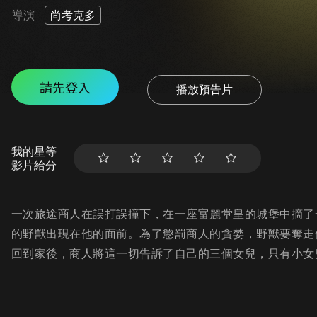
導演
尚考克多
請先登入
播放預告片
我的星等
影片給分
一次旅途商人在誤打誤撞下，在一座富麗堂皇的城堡中摘了
的野獸出現在他的面前。為了懲罰商人的貪婪，野獸要奪走
回到家後，商人將這一切告訴了自己的三個女兒，只有小女