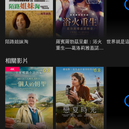
陌路姐妹淘
羅賓羅勃茲呈獻：浴火
世界就是
重生──葛洛莉雅蓋諾傳
奇
相關影片
6.8
6.8