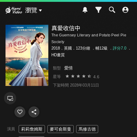
Hami Video
瀏覽
真愛收信中
The Guernsey Literary and Potato Peel Pie
Society
2018．英國．123分鐘 ．
輔12級
．
評分7.0
．
HD畫質
愛情
類型
4.6
星等
下架時間 2028年03月11日
演員
莉莉詹姆斯
麥可俞斯曼
馬修古德