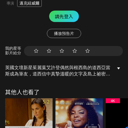
邁克紐威爾
導演
請先登入
播放預告片
我的星等
影片給分
英國文壇新星茱麗葉艾許登偶然與根西島的道西亞當
斯成為筆友，道西信中真摯溫暖的文字及島上祕密社
團「根西馬鈴薯皮派文學讀書會」讓她深感好奇，因
而決定親自前往島上一探究竟，但茱麗葉沒想到這趟
其他人也看了
「筆友見面會」，竟意外地成為她最浪漫的真愛之
旅。
5.2