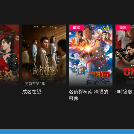
6.8
更新至第4集
成名在望
名偵探柯南 獨眼的
0時盜數
殘像