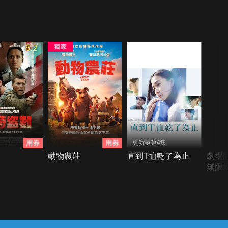
6.2
更新至第4集
動物農莊
直到T恤乾了為止
劇場
無限城
窩座