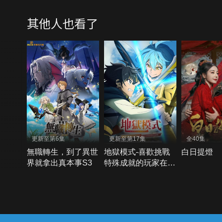
其他人也看了
更新至第6集
更新至第17集
全40集
無職轉生，到了異世
地獄模式-喜歡挑戰
白日提燈
界就拿出真本事S3
特殊成就的玩家在廢
設定的異世界成為無
雙S2
{{notifyMsg}}