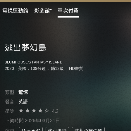
電視運動館
影劇館⁺
單次付費
逃出夢幻島
BLUMHOUSE'S FANTASY ISLAND
2020．美國．109分鐘 ．
輔12級
．HD畫質
類型
驚悚
發音
英語
星等
4.2
下架時間 2026年03月31日
演員
MaggieQ
麥可潘納
波蒂亞黛伯德