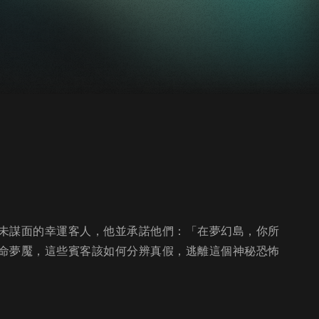
未謀面的幸運客人，他並承諾他們：「在夢幻島，你所
命夢魘，這些賓客該如何分辨真假，逃離這個神秘恐怖