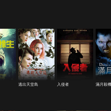
5.3
逃出天堂島
入侵者
滿月殺