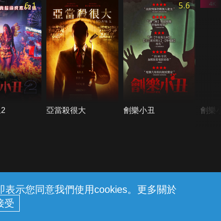
6.1
5.6
2
亞當殺很大
劊樂小丑
劊樂
示您同意我們使用cookies。更多關於