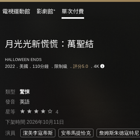
電視運動館
影劇館⁺
單次付費
月光光新慌慌：萬聖結
HALLOWEEN ENDS
2022．美國．110分鐘 ．
限制級
．
評分5.0
．4K
類型
驚悚
發音
英語
星等
4
下架時間 2026年10月11日
演員
潔美李寇蒂斯
安蒂馬提恰克
詹姆斯朱德寇特尼