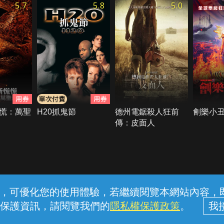
5.7
5.8
5.0
慌：萬聖
H20抓鬼節
德州電鋸殺人狂前
劊樂小丑
傳：皮面人
常見問題
線上客服
服務條款
隱私權保護
內容，可優化您的使用體驗，若繼續閱覽本網站內容，即表
保護資訊，請閱覽我們的
隱私權保護政策
。
中華電信股份有限公司個人家庭分公司 (統一編號：96979949) © 2026