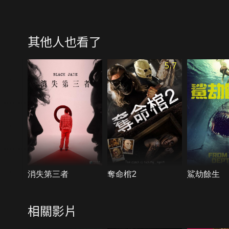
其他人也看了
5.7
消失第三者
奪命棺2
鯊劫餘生
相關影片