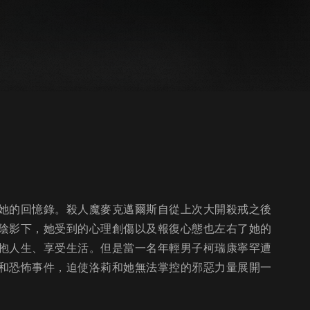
她的回憶錄。殺人魔麥克邁爾斯自從上次大開殺戒之後
陰影下，她受到的心理創傷以及報復心態也左右了她的
抱人生、享受生活。但是當一名年輕男子柯瑞康寧罕遭
和恐怖事件，迫使洛莉和她無法掌控的邪惡力量展開一