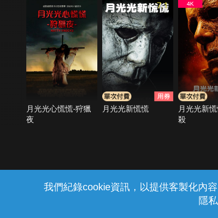
7.1
月光光心慌慌-狩獵
月光光新慌慌
月光光新慌
夜
殺
{{notifyMsg}}
我們紀錄cookie資訊，以提供客製化
隱私