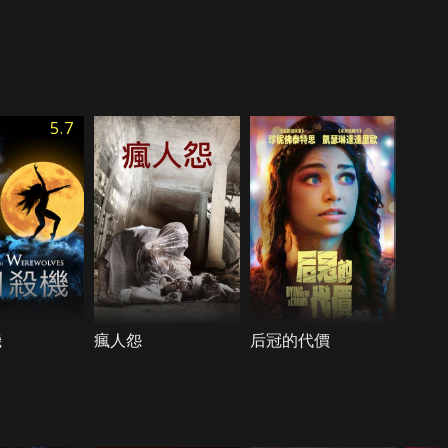
5.7
機
瘋人怨
后冠的代價