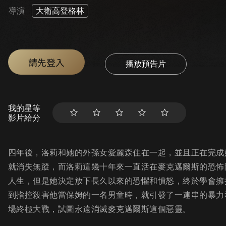
導演
大衛高登格林
請先登入
播放預告片
我的星等
影片給分
四年後，洛莉和她的外孫女愛麗森住在一起，並且正在完成
就消失無蹤，而洛莉這幾十年來一直活在麥克邁爾斯的恐怖
人生，但是她決定放下長久以來的恐懼和憤怒，終於學會擁
到指控殺害他當保姆的一名男童時，就引發了一連串的暴力
場終極大戰，試圖永遠消滅麥克邁爾斯這個惡靈。