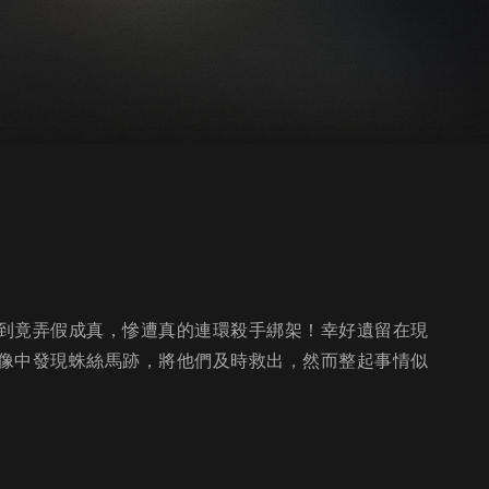
到竟弄假成真，慘遭真的連環殺手綁架！幸好遺留在現
像中發現蛛絲馬跡，將他們及時救出，然而整起事情似