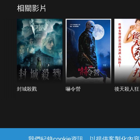
相關影片
封城殺戮
嚇令營
後天殺人狂
{{notifyMsg}}
我們紀錄cookie資訊，以提供客製化