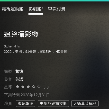
電視運動館
影劇館⁺
單次付費
追兇攝影機
Stoker Hills
2022．美國．91分鐘 ．
輔15級
．HD畫質
類型
驚悚
發音
英語
星等
3.3
下架時間 2028年12月31日
演員
東尼陶德
史黛芬妮布拉斯
大衛葛萊德利