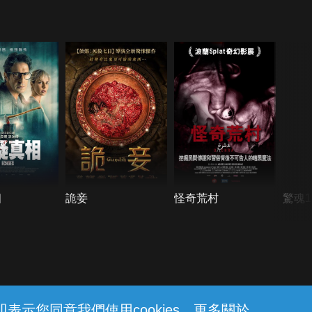
相
詭妾
怪奇荒村
驚魂1
示您同意我們使用cookies。更多關於