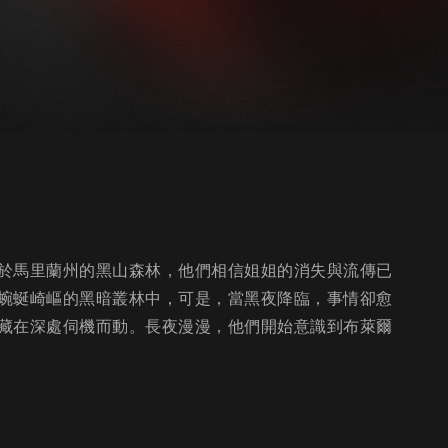
於馬里蘭州的黑山森林，他們相信姐姐的消失與流傳已
蜿蜒崎嶇的黑暗叢林中，可是，當黑夜降臨，事情卻愈
藏在深處伺機而動。長夜漫漫，他們開始意識到布萊爾