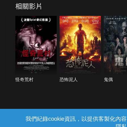
相關影片
怪奇荒村
恐怖泥人
鬼偶
{{notifyMsg}}
我們紀錄cookie資訊，以提供客製化
隱私