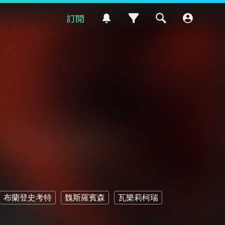
訂閱
布蘭登史考特
魏斯羅賓森
瓦樂莉柯瑞