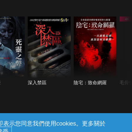
5.1
聲
深入禁區
陰宅：致命網羅
毛骨
示您同意我們使用cookies。更多關於