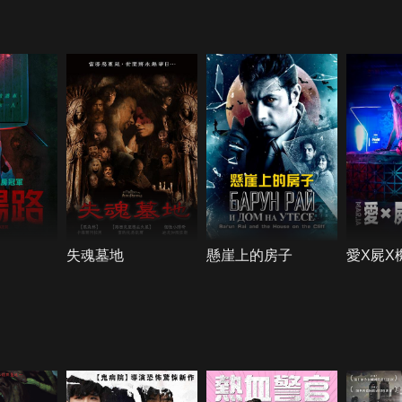
失魂墓地
懸崖上的房子
愛X屍X