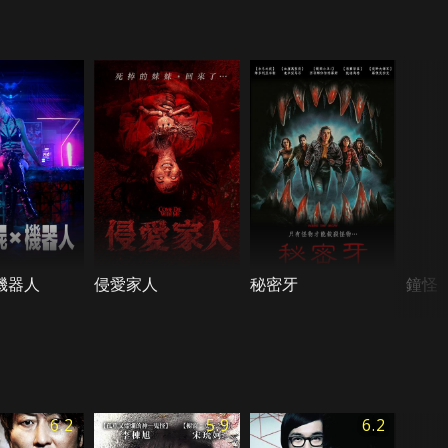
機器人
侵愛家人
秘密牙
鐘怪
6.2
5.9
6.2