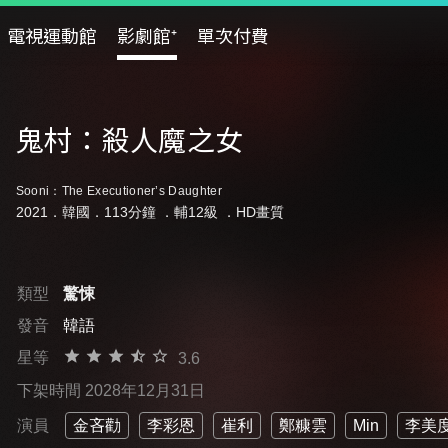
電視運動館
影劇館⁺
單次付費
鬼村：殺人魔之女
Sooni：The Executioner’s Daughter
2021．韓國．113分鐘 ．
輔12級
．HD畫質
類型
驚悚
發音
韓語
星等
3.6
下架時間 2028年12月31日
演員
金吝勸
李彩恩
崔利
鄭糠雲
Min
李美