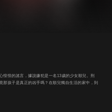
心惶惶的謠言，據說嫌犯是一名13歲的少女順兒。刑
竟那孩子是真正的凶手嗎？在順兒獨自生活的家中，到