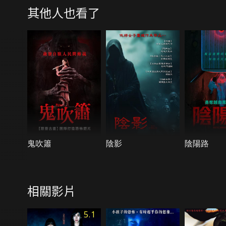
其他人也看了
鬼吹簫
陰影
陰陽路
相關影片
5.1