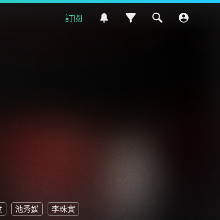
訂閱
度
池秀媛
李珠實