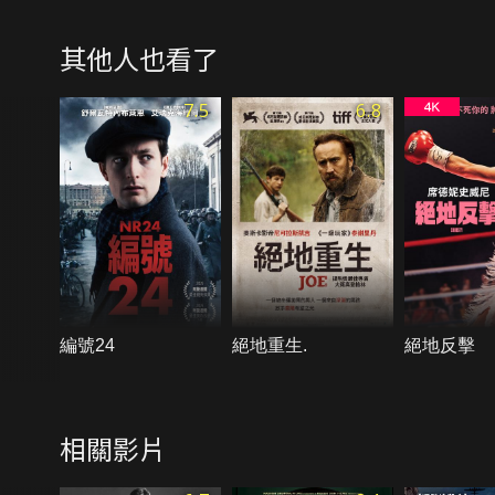
其他人也看了
7.5
6.8
編號24
絕地重生.
絕地反擊
相關影片