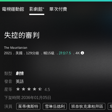
電視運動館
影劇館⁺
單次付費
失控的審判
The Mauritanian
2021．美國．129分鐘 ．
輔15級
．
評分7.5
．4K
類型
劇情
發音
英語
星等
4.5
下架時間 2036年01月05日
演員
茱蒂佛斯特
雪琳伍德利
班奈狄克康柏拜區