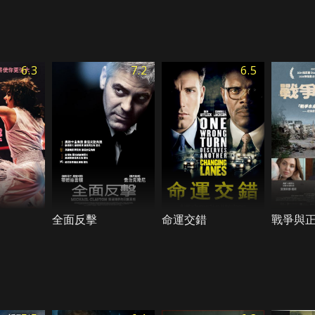
6.3
7.2
6.5
全面反擊
命運交錯
戰爭與