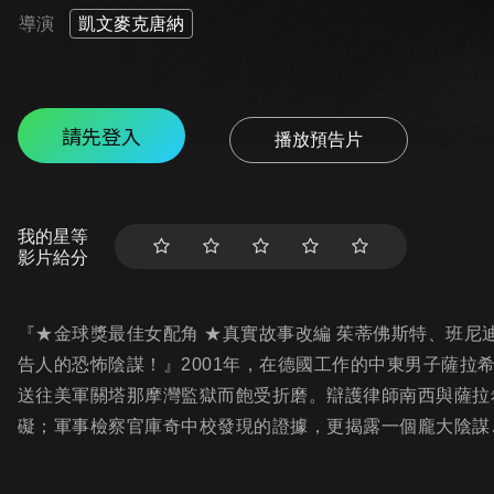
導演
凱文麥克唐納
請先登入
播放預告片
我的星等
影片給分
『★金球獎最佳女配角 ★真實故事改編 茱蒂佛斯特、班
告人的恐怖陰謀！』2001年，在德國工作的中東男子薩拉
送往美軍關塔那摩灣監獄而飽受折磨。辯護律師南西與薩拉
礙；軍事檢察官庫奇中校發現的證據，更揭露一個龐大陰謀