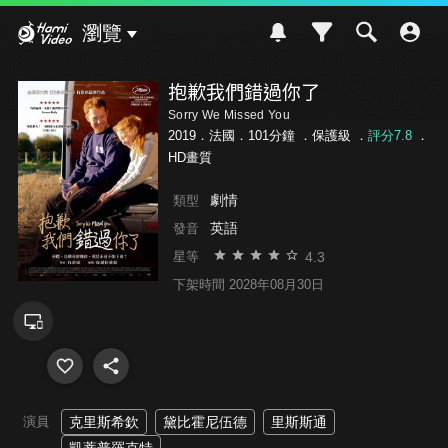
Hami Video
瀏覽
抱歉我們錯過你了
Sorry We Missed You
2019．法國．101分鐘 ．
保護級
．
評分7.8
．
HD畫質
劇情
類型
英語
發音
4.3
星等
下架時間 2028年08月30日
演員
克里斯希欽
黛比霍尼伍德
里斯斯通