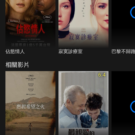
佔慾情人
寂寞診療室
巴黎不歸
相關影片
6.4