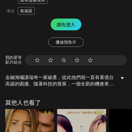
凱蒂普羅克特
肯洛區
導演
請先登入
播放預告片
我的星等
影片給分
金融海嘯讓瑞奇一家破產，從此他們就一直有著債台
高築的困擾。隨著科技的發展，一個全新的機會來
臨，瑞奇透過承攬關係成為了快遞司機，可以自己決
定工作時間以及要送多少貨。但先決條件是要有一台
其他人也看了
發財車，在經濟壓力下，他們不得不將妻子的代步車
賣掉來交換。快遞工作並沒有想像中輕鬆，而妻子的
6.6
6.0
照護員工作、子女教育也面臨重重難題。當現實不斷
衝擊瑞奇一家，他們該如何面對生活與家庭的考驗。