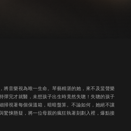
，將音樂視為唯一生命。琴藝精湛的她，來不及蜚聲樂
持彈完才就醫，未想孩子出生時竟然失聰！失聰的孩子
細掃視著每個保溫箱，暗暗盤算。不論如何，她絕不讓
與驚悚懸疑，將一位母親的瘋狂執著刻劃入裡，爆點接