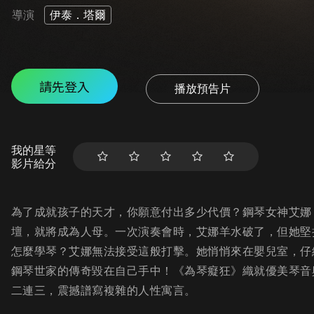
導演
伊泰．塔爾
請先登入
播放預告片
我的星等
影片給分
為了成就孩子的天才，你願意付出多少代價？鋼琴女神艾娜
壇，就將成為人母。一次演奏會時，艾娜羊水破了，但她堅
怎麼學琴？艾娜無法接受這般打擊。她悄悄來在嬰兒室，仔
鋼琴世家的傳奇毀在自己手中！《為琴癡狂》織就優美琴音
二連三，震撼譜寫複雜的人性寓言。