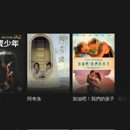
7.2
6.6
年
阿奇洛
加油吧！我們的孩子
失控