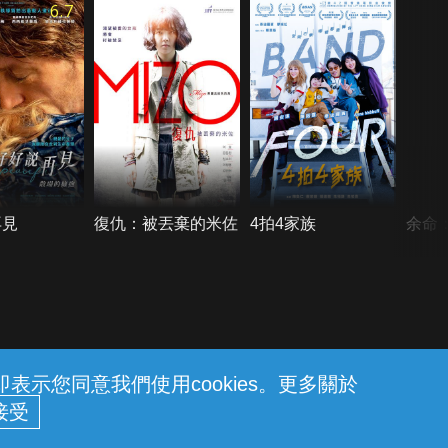
6.7
再見
復仇：被丟棄的米佐
4拍4家族
余命
示您同意我們使用cookies。更多關於