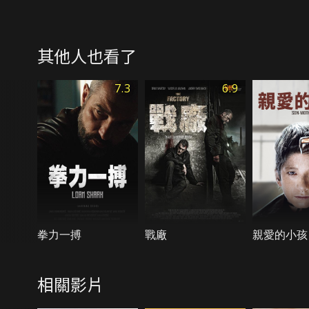
其他人也看了
7.3
6.9
拳力一搏
戰廠
親愛的小孩
相關影片