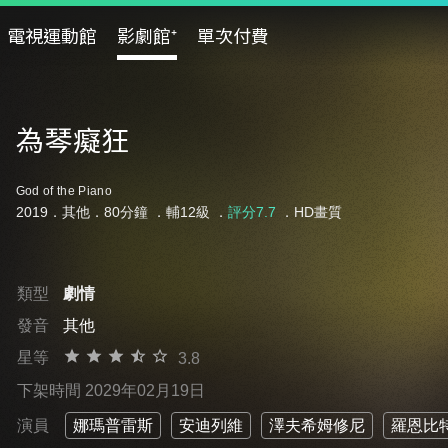
電視運動館
影劇館⁺
單次付費
為琴癡狂
God of the Piano
2019．其他．80分鐘 ．
輔12級
．
評分7.7
．HD畫質
類型
劇情
發音
其他
星等
3.8
下架時間 2029年02月19日
演員
娜瑪普雷斯
安迪列維
澤夫希姆修尼
羅恩比