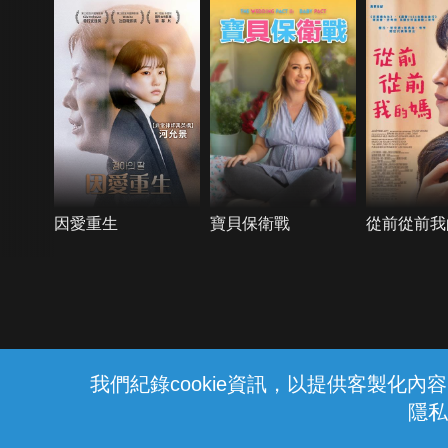
因愛重生
寶貝保衛戰
從前從前我
{{notifyMsg}}
我們紀錄cookie資訊，以提供客製化
隱私