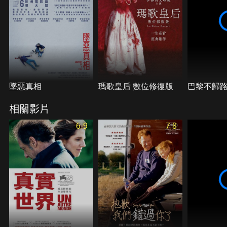
墜惡真相
瑪歌皇后 數位修復版
巴黎不歸
相關影片
6.9
7.8