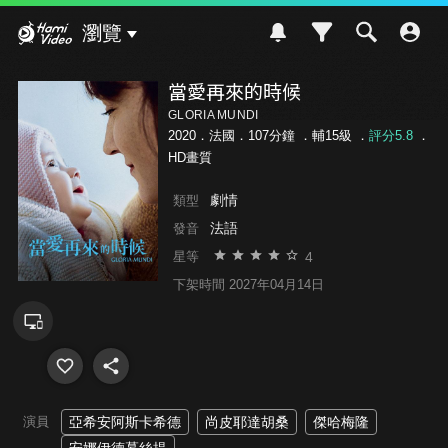
Hami Video
瀏覽
當愛再來的時候
GLORIA MUNDI
2020．法國．107分鐘 ．
輔15級
．
評分5.8
．
HD畫質
劇情
類型
法語
發音
4
星等
下架時間 2027年04月14日
演員
亞希安阿斯卡希德
尚皮耶達胡桑
傑哈梅隆