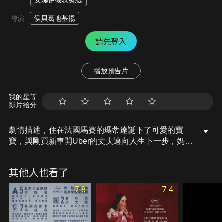
安娜伊德慕絲提
侯貝葛地基揚
導演
請先登入
播放預告片
我的星等
影片給分
劇情描述，住在法國馬賽的瑪蒂達誕下了可愛的寶
寶，與剛買新車開Uber的丈夫邁向人生下一步，媽媽
與爸爸抱孫喜迎心肝寶貝，同母異父的妹妹跟男友的
生意也蒸蒸日上，一家人幸福美滿。同時，因殺人服
其他人也看了
刑的瑪蒂達生父也出獄，重獲自由第一件事就是想抱
抱自己的外孫女。與社會脫節近三十年的男人重新走
7.8
7.4
入家庭，原本看似平靜恬淡的生活即將掀起波瀾...