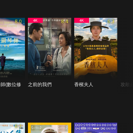
8.0
8.4
6.3
師(數位修
之前的我們
香檳夫人
攻敵
6.1