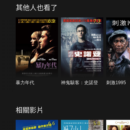
其他人也看了
6.9
7.3
暴力年代
神鬼駭客：史諾登
刺激1995
相關影片
6.6
5.0