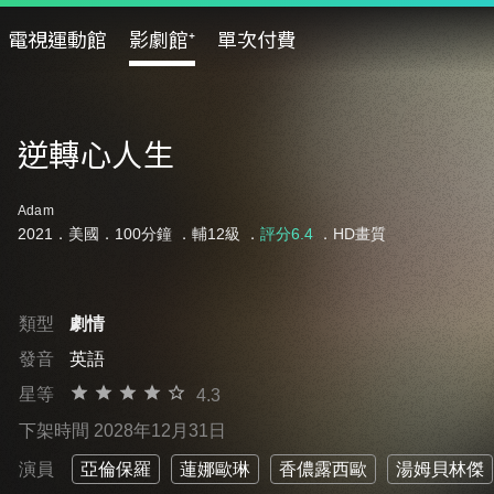
電視運動館
影劇館⁺
單次付費
逆轉心人生
Adam
2021．美國．100分鐘 ．
輔12級
．
評分6.4
．HD畫質
類型
劇情
發音
英語
星等
4.3
下架時間 2028年12月31日
演員
亞倫保羅
蓮娜歐琳
香儂露西歐
湯姆貝林傑