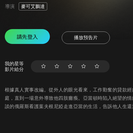
導演
麥可艾鵬達
請先登入
播放預告片
我的星等
影片給分
根據真人實事改編。從外人的眼光看來，工作勤奮的貸款經
庭，直到一場意外導致他四肢癱瘓。亞當頓時陷入絕望的情
談的俄羅斯看護葉夫根尼婭走進亞當的生活，告訴他人生還沒結束