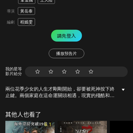
鞏金國
王大陸
黃岳泰
導演
程嫣雯
編劇
請先登入
播放預告片
我的星等
影片給分
兩位花季少女的人生才剛剛開始，卻要被死神按下終
止鍵。兩個家庭在這命運關頭相遇，現實的殘酷和時
間的緊迫，成為他們身上背負的沉重枷鎖，一個是為
了女兒丁雁竭盡全力的父親，一個是為了女兒江曉魚
其他人也看了
變賣家產的母親，他們不惜付出一切代價也要讓自己
的女兒活下去。在生死攸關面前，他們能否經得住人
6.1
性的考驗？