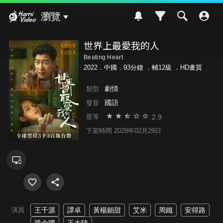
Hami Video
瀏覽
世界上最愛我的人
Beating Heart
2022．中國．93分鐘 ．
輔12級
．HD畫質
劇情
類型
國語
發音
2.9
星等
下架時間 2028年02月29日
演員
王千源
譚卓
黃楊鈿甜
艾米
周鐵
安得路