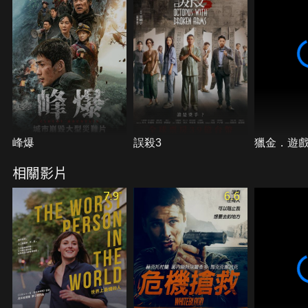
峰爆
誤殺3
獵金．遊
相關影片
7.9
6.6