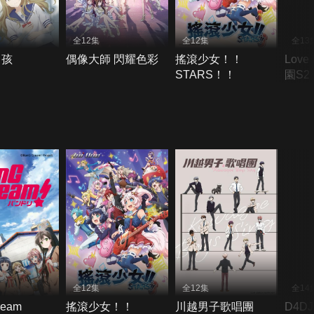
全12集
全12集
全13
男孩
偶像大師 閃耀色彩
搖滾少女！！
Love
STARS！！
園S2
全12集
全12集
全14
ream
搖滾少女！！
川越男子歌唱團
D4DJ 