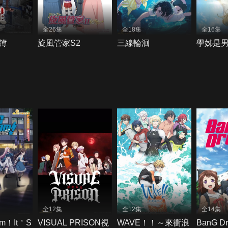
全26集
全18集
全16集
簿
旋風管家S2
三線輪洄
學姊是
全12集
全12集
全14集
am！It＇S
VISUAL PRISON視
WAVE！！～來衝浪
BanG D