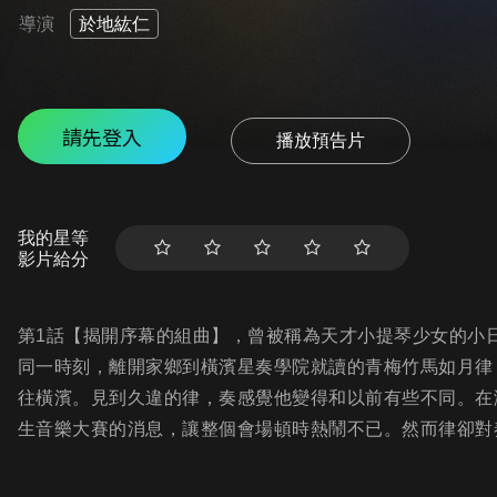
導演
於地紘仁
請先登入
播放預告片
我的星等
影片給分
第1話【揭開序幕的組曲】，曾被稱為天才小提琴少女的小
同一時刻，離開家鄉到橫濱星奏學院就讀的青梅竹馬如月律
往橫濱。見到久違的律，奏感覺他變得和以前有些不同。在
生音樂大賽的消息，讓整個會場頓時熱鬧不已。然而律卻對奏