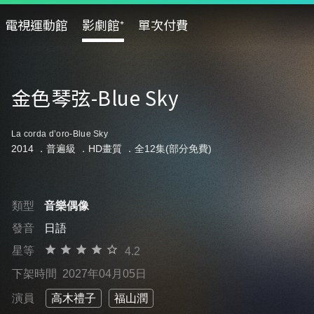
電視運動館
影劇館⁺
單次付費
金色琴弦-Blue Sky
La corda d’oro-Blue Sky
2014 ．
普遍級
．HD畫質 ．全12集(部分免費)
類型
音樂偶像
發音
日語
星等
4.2
下架時間
2027年04月05日
演員
高木禮子
福山潤