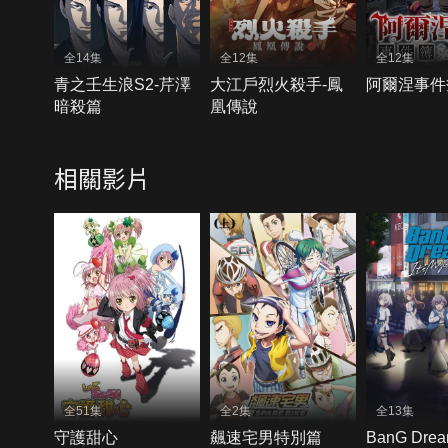
全14集
全12集
全12集
青之壬生浪S2-芹澤
大江戶烈火殺手-鳳
阿爾涅事件
暗殺篇
凰傳說
相關影片
全51集
全2集
全13集
守護甜心
飆速宅男特別篇
BanG Dre