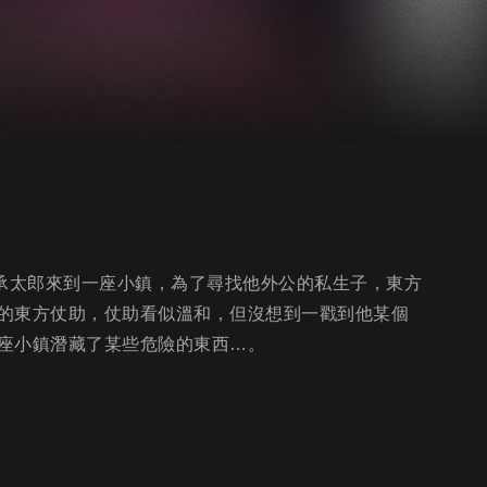
空條承太郎來到一座小鎮，為了尋找他外公的私生子，東方
的東方仗助，仗助看似溫和，但沒想到一戳到他某個
座小鎮潛藏了某些危險的東西…。