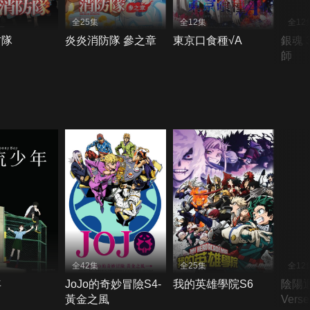
全25集
全12集
全12
防隊
炎炎消防隊 參之章
東京口食種√A
銀魂 
師
全42集
全25集
全12
年
JoJo的奇妙冒險S4-
我的英雄學院S6
陰陽迴
黃金之風
Verse