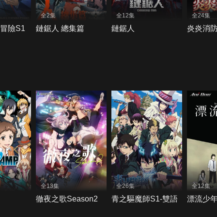
全2集
全12集
全24集
妙冒險S1
鏈鋸人 總集篇
鏈鋸人
炎炎消
全13集
全26集
全12集
徹夜之歌Season2
青之驅魔師S1-雙語
漂流少