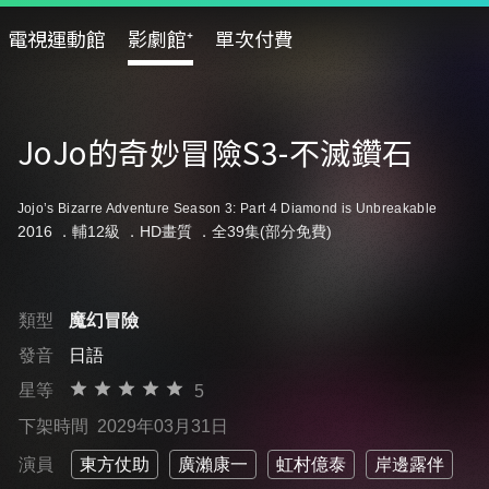
電視運動館
影劇館⁺
單次付費
JoJo的奇妙冒險S3-不滅鑽石
Jojo’s Bizarre Adventure Season 3: Part 4 Diamond is Unbreakable
2016 ．
輔12級
．HD畫質 ．全39集(部分免費)
類型
魔幻冒險
發音
日語
星等
5
下架時間
2029年03月31日
演員
東方仗助
廣瀨康一
虹村億泰
岸邊露伴