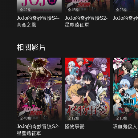
全42集
全48集
全26集
JoJo的奇妙冒險S4-
JoJo的奇妙冒險S2-
JoJo的奇
黃金之風
星塵遠征軍
相關影片
全48集
全12集
全13集
JoJo的奇妙冒險S2-
怪物事變
吸血鬼僕人
星塵遠征軍