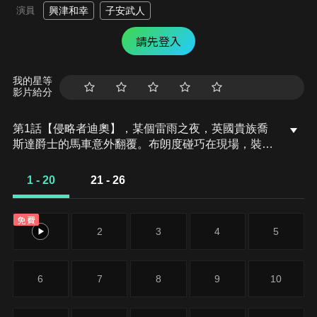
演員
興津和幸
子安武人
請先登入
我的星等
影片給分
第1話【侵略者迪奧】，某個雷雨之夜，英國貴族喬
斯達爵士的馬車意外翻覆。布朗度碰巧在現場，裝做
是爵士的救命恩人，賣他一個恩情。在那之後過了12
年，布朗度過世，喬斯達家收容了他兒子的迪奧。喬
1 - 20
21 - 26
斯達爵士的兒子喬納森想跟同年紀的迪奧成為好朋
友，卻強烈地被拒絕。而且，喬納森凡事都被拿來跟
免費
迪奧相比，讓他覺得很沮喪。在那當中，他遇見了一
1
2
3
4
5
位少女……。
6
7
8
9
10