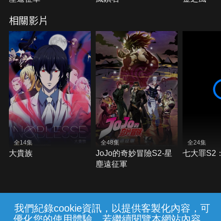
相關影片
全14集
全48集
全24集
大貴族
JoJo的奇妙冒險S2-星
七大罪S2
塵遠征軍
我們紀錄cookie資訊，以提供客製化內容，可
{{notifyMsg}}
優化您的使用體驗，若繼續閱覽本網站內容，