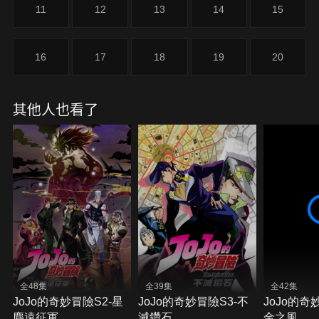
11
12
13
14
15
16
17
18
19
20
其他人也看了
全48集
全39集
全42集
JoJo的奇妙冒險S2-星
JoJo的奇妙冒險S3-不
JoJo的奇
塵遠征軍
滅鑽石
金之風