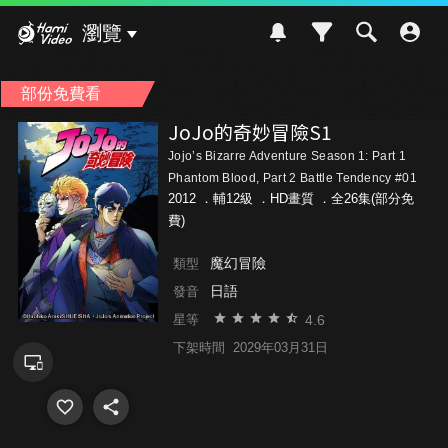
Hami Video
瀏覽
部份免費看
JoJo的奇妙冒險S1
Jojo’s Bizarre Adventure Season 1: Part 1
Phantom Blood, Part 2 Battle Tendency #01
2012 ．
輔12級
．HD畫質 ．全26集(部分免
費)
魔幻冒險
類型
日語
發音
4.6
星等
下架時間
2029年03月31日