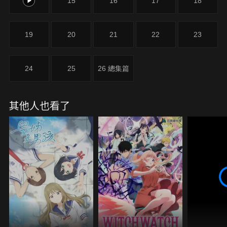
14
15
16
17
18
19
20
21
22
23
24
25
26 總集篇
其他人也看了