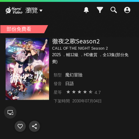
Hami Video
瀏覽
部份免費看
徹夜之歌Season2
CALL OF THE NIGHT Season 2
2025 ．
輔12級
．HD畫質 ．全13集(部分免
費)
魔幻冒險
類型
日語
發音
4.7
星等
下架時間
2030年07月04日