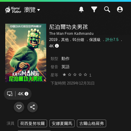
Hami Video
瀏覽
尼泊爾功夫男孩
The Man From Kathmandu
2019．其他．91分鐘 ．
保護級
．
評分7.5
．
4K
動作
類型
英語
發音
1
星等
下架時間 2029年12月31日
演員
荷西曼努埃爾
安娜夏爾馬
古爾山格羅弗