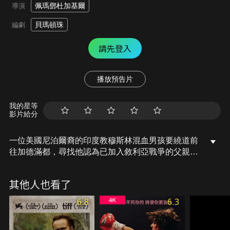
佩瑪鄧杜加基爾
導演
貝瑪頓珠
編劇
請先登入
播放預告片
我的星等
影片給分
一位美國尼泊爾裔的印度教穆斯林混血男孩要繞道前
往加德滿都，尋找他認為已加入敘利亞戰爭的父親，
但他與當地一名唐人的道德戰爭觀念不同卻無意中殺
死了他的祖父，這使他認識了他真實的生活面貌，並
其他人也看了
在此過程中，他重新與自己忘記的喜馬拉雅民族的根
源文化和傳統聯繫起來。
6.8
6.3