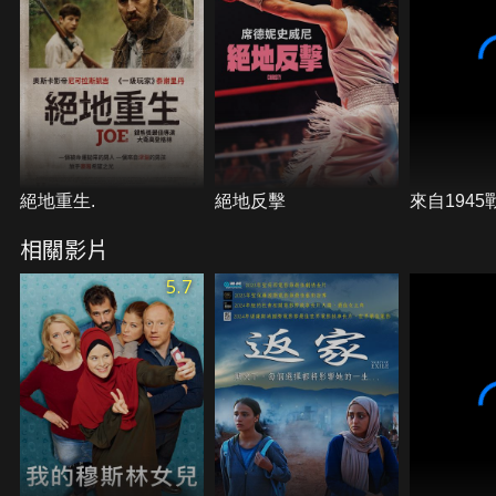
絕地重生.
絕地反擊
來自194
相關影片
5.7