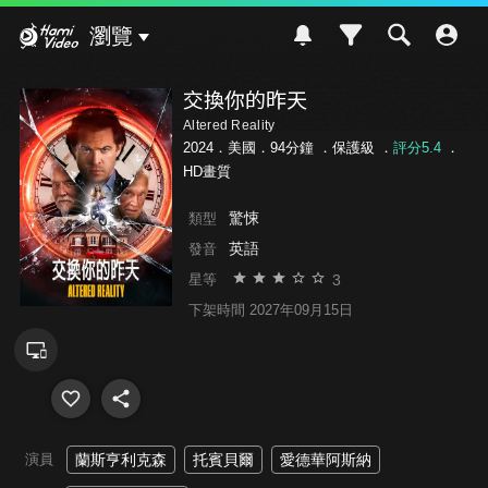
Hami Video
瀏覽
交換你的昨天
Altered Reality
2024．美國．94分鐘 ．
保護級
．
評分5.4
．
HD畫質
驚悚
類型
英語
發音
3
星等
下架時間 2027年09月15日
演員
蘭斯亨利克森
托賓貝爾
愛德華阿斯納