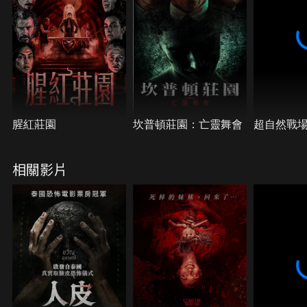
腥紅莊園
坎普頓莊園：亡靈舞會
超自然戰
相關影片