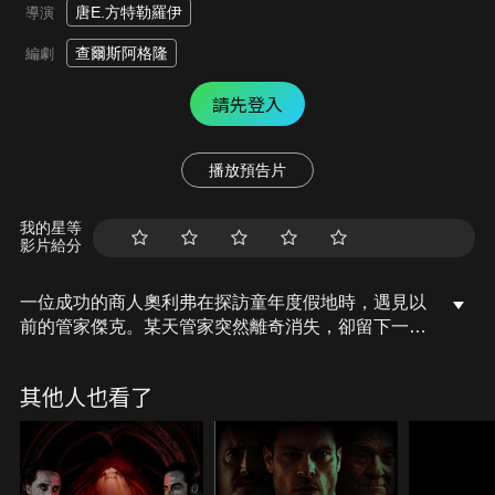
唐E.方特勒羅伊
導演
查爾斯阿格隆
編劇
請先登入
播放預告片
我的星等
影片給分
一位成功的商人奧利弗在探訪童年度假地時，遇見以
前的管家傑克。某天管家突然離奇消失，卻留下一瓶
不知名的神秘藥丸，奧利弗服下後離奇的獲得財富與
健康。然而好景不常，他的女兒在度假期間神秘失
其他人也看了
蹤，迫使奧利弗捲入一場與超自然力量和道德抉擇交
織的懸疑旅程。