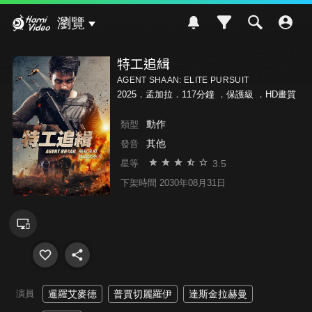
Hami Video
瀏覽
特工追緝
AGENT SHAAN: ELITE PURSUIT
2025．孟加拉．117分鐘 ．
保護級
．HD畫質
動作
類型
其他
發音
3.5
星等
下架時間 2030年08月31日
演員
暹羅艾麥德
普賈切麗羅伊
達斯金拉赫曼