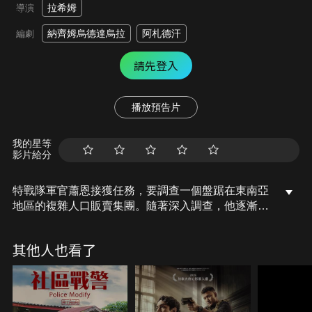
拉希姆
導演
納齊姆烏德達烏拉
阿札德汗
編劇
請先登入
播放預告片
我的星等
影片給分
特戰隊軍官蕭恩接獲任務，要調查一個盤踞在東南亞
地區的複雜人口販賣集團。隨著深入調查，他逐漸揭
露這個販運集團的龐大勢力，其觸角之廣，甚至挑戰
了他對法律與秩序的認知。當蕭恩逐漸揭發真相，情
其他人也看了
況十分危急，身邊的人一個接一個慘遭殺害。他必須
趕在為時已晚前，找出這個販賣集團幕後的神祕首
腦。