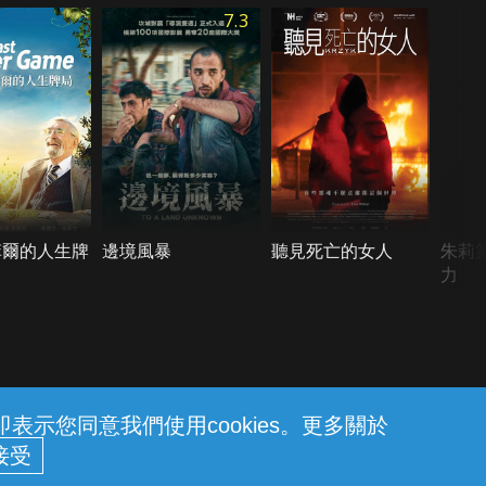
7.3
菲爾的人生牌
邊境風暴
聽見死亡的女人
朱莉
力
示您同意我們使用cookies。更多關於