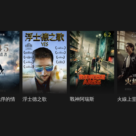
6.2
戰俘的情
浮士德之歌
戰神阿瑞斯
火線上