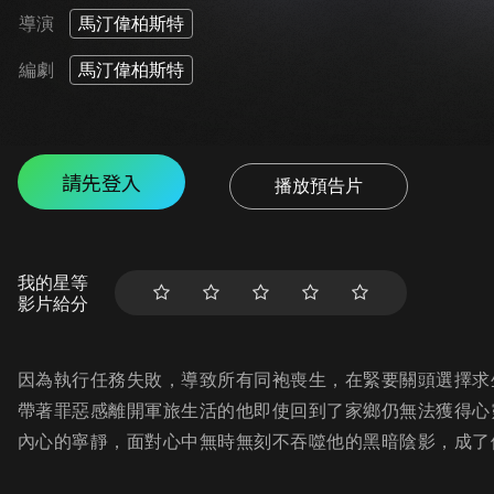
導演
馬汀偉柏斯特
編劇
馬汀偉柏斯特
請先登入
播放預告片
我的星等
影片給分
因為執行任務失敗，導致所有同袍喪生，在緊要關頭選擇求
帶著罪惡感離開軍旅生活的他即使回到了家鄉仍無法獲得心
內心的寧靜，面對心中無時無刻不吞噬他的黑暗陰影，成了