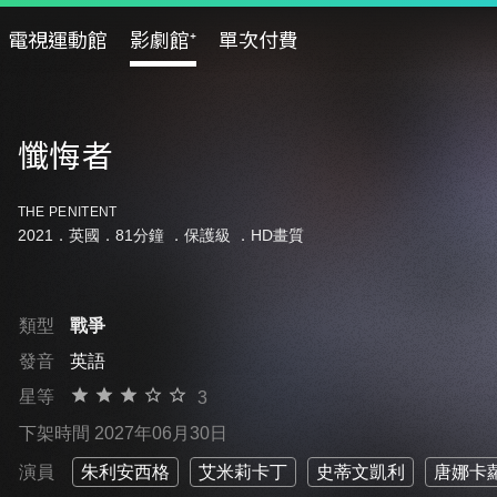
電視運動館
影劇館⁺
單次付費
懺悔者
THE PENITENT
2021．英國．81分鐘 ．
保護級
．HD畫質
類型
戰爭
發音
英語
星等
3
下架時間 2027年06月30日
演員
朱利安西格
艾米莉卡丁
史蒂文凱利
唐娜卡