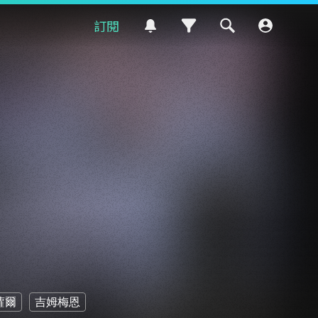
訂閱
蘿爾
吉姆梅恩