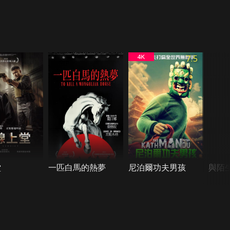
7.5
堂
一匹白馬的熱夢
尼泊爾功夫男孩
與陌