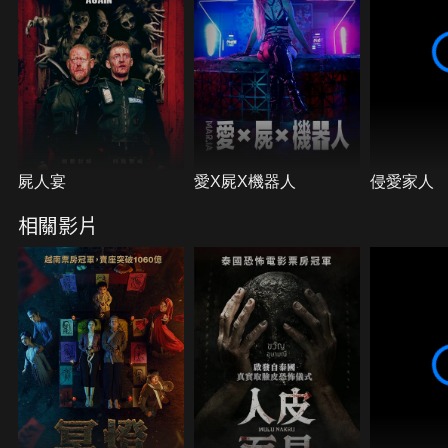
屍人宴
愛X屍X機器人
侵愛家人
相關影片