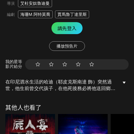
艾杜安奴魯迪曼
導演
海珊M.阿特莫喬
賈馬魯丁達里斯
編劇
請先登入
播放預告片
我的星等
影片給分
在印尼泗水生活的哈迪（耶皮克斯南達 飾）突然過
世，他生前曾交代孩子，在他死後務必將他送回鄉下
老家安葬，然而，哈迪的女兒莎拉絲（阿格尼妮哈克
飾）執意將父親葬在泗水，如此才能跟過世多年的母
其他人也看了
親葬在一塊。沒想到，在為哈迪舉行祈禱儀式的那天
深夜，死去的他竟然自行起身走出家門。隔天，哈迪
的遺體出現在鄉下老家的門口，嚇壞了老家的親
戚……。