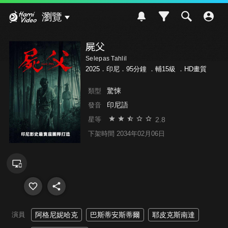
Hami Video
瀏覽
屍父
Selepas Tahlil
2025．印尼．95分鐘 ．
輔15級
．HD畫質
驚悚
類型
印尼語
發音
2.8
星等
下架時間 2034年02月06日
演員
阿格尼妮哈克
巴斯蒂安斯蒂爾
耶皮克斯南達