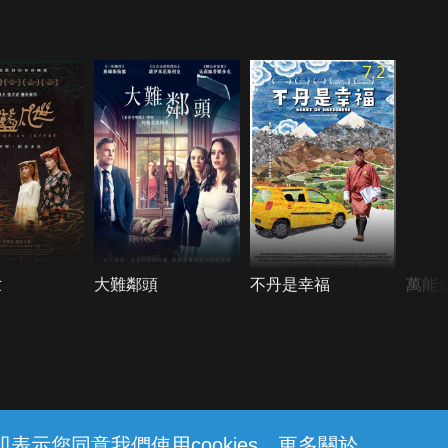
7.2
世
大難鄰頭
不丹是幸福
萬能
示您同意我們使用cookies。更多關於