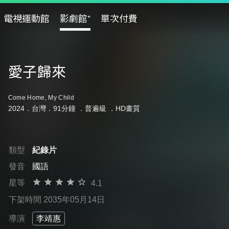
電視運動館
影劇館⁺
單次付費
愛子歸來
Come Home, My Child
2024．台灣．91分鐘 ．
普遍級
．HD畫質
類型
紀錄片
發音
國語
星等
4.1
下架時間 2035年05月14日
導演
李靖惠