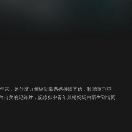
多年來，是什麼力量驅動楊媽媽持續寄信，聆聽重刑犯
跨台美的紀錄片，記錄獄中青年與楊媽媽由陌生到情同