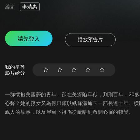
編劇
李靖惠
請先登入
播放預告片
我的星等
影片給分
一群懷抱美國夢的青年，卻在美深陷牢獄，判刑百年，20
心聲？她的孫女又為何只願以紙條溝通？一部長達十年、橫
親人的故事，以及屋簷下祖孫從疏離到敞開心扉的轉變。