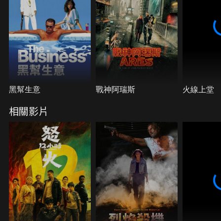
傑森，徹底地點燃安琪拉心中怒不可遏的烈火…
黑幫生意
戰神阿瑞斯
火線上堂
相關影片