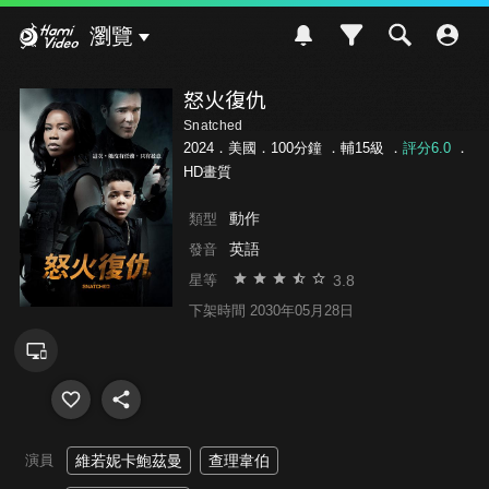
Hami Video
瀏覽
怒火復仇
Snatched
2024．美國．100分鐘 ．
輔15級
．
評分6.0
．
HD畫質
動作
類型
英語
發音
3.8
星等
下架時間 2030年05月28日
演員
維若妮卡鮑茲曼
查理韋伯