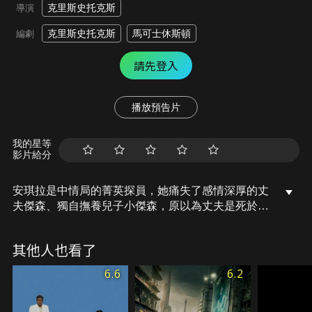
克里斯史托克斯
導演
克里斯史托克斯
馬可士休斯頓
編劇
請先登入
播放預告片
我的星等
影片給分
安琪拉是中情局的菁英探員，她痛失了感情深厚的丈
夫傑森、獨自撫養兒子小傑森，原以為丈夫是死於心
臟病發的安琪拉，在追捕頭號敵人迪米崔時，得知是
對方下的毒手，她忍住恨意將人送進監獄。安琪拉順
其他人也看了
利地退休並答應搭檔拜倫的求婚，準備展開新生活，
然而，一場停車場爆炸再度將她推入地獄──拜倫被
6.6
6.2
炸死，兇手是本應在監獄中的迪米崔，他提前出獄的
復仇之姿，殺死她前探員身分的母親、綁走年幼的小