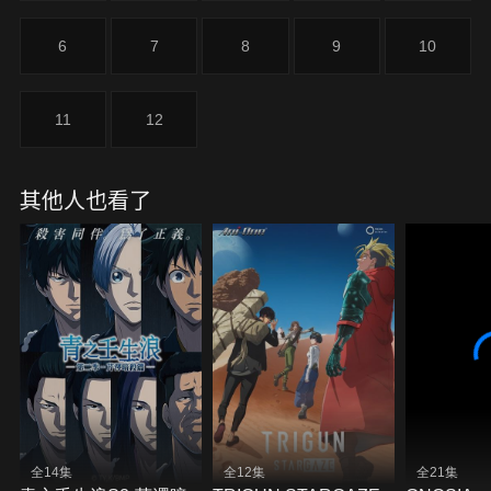
6
7
8
9
10
11
12
其他人也看了
全14集
全12集
全21集