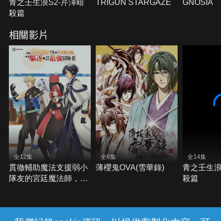
青之壬生浪S2-芹澤暗
TRIGUN STARGAZE
GNOSIA
殺篇
相關影片
全12集
全6集
全14集
貫徹輔助魔法支援弱小
薄櫻鬼OVA(雪華錄)
青之壬生浪
隊友的宮廷魔法師，慘
殺篇
遭驅逐後目標成為最強
冒險者