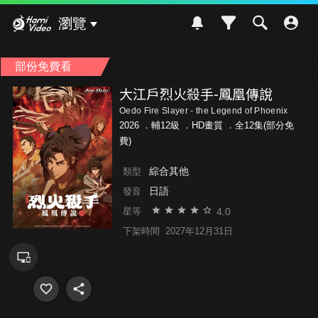
Hami Video
瀏覽
部份免費看
大江戶烈火殺手-鳳凰傳說
Oedo Fire Slayer - the Legend of Phoenix
2026 ．
輔12級
．HD畫質 ．全12集(部分免
費)
綜合其他
類型
日語
發音
4.0
星等
下架時間
2027年12月31日