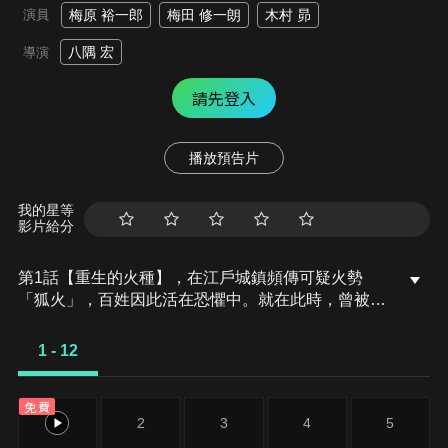
演員
梅原 裕一郎
梅田 修一朗
木村 昴
八隅 宏
導演
請先登入
播放預告片
我的星等
影片給分
第1話【重生的火種】，在江戶城鎮頻傳可疑火勢
「狐火」，百姓因此活在恐懼中。就在此時，曾被譽
為「火喰鳥」的消防武士松永源吾，由於一些原因而
遭逢挫敗，選擇悄悄隱居郊外。然而，新庄藩藩士折
1 - 12
下左門忽然現身，拜託源吾重建瀕臨瓦解，甚至被人
譏笑為「破鳶」的新庄藩火消組。源吾猶豫不決，在
免費
妻子深雪的支持下，他下定決心再次投身烈焰之中。
1
2
3
4
5