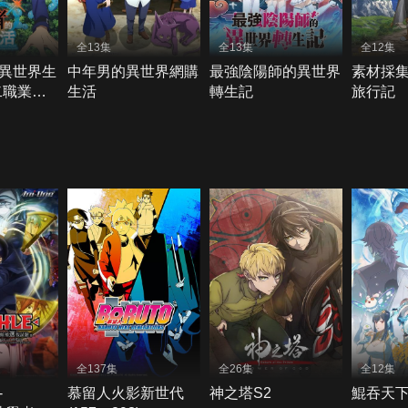
全13集
全13集
全12集
異世界生
中年男的異世界網購
最強陰陽師的異世界
素材採
二職業，
生活
轉生記
旅行記
強
全137集
全26集
全12集
-
慕留人火影新世代
神之塔S2
鯤吞天