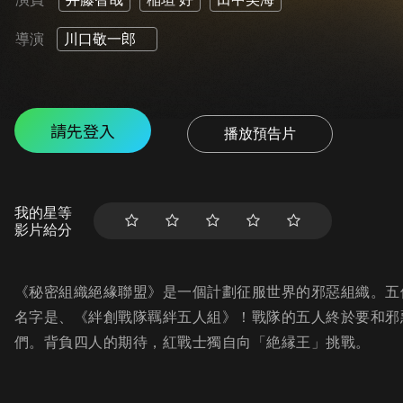
導演
川口敬一郎
請先登入
播放預告片
我的星等
影片給分
《秘密組織絕緣聯盟》是一個計劃征服世界的邪惡組織。五
名字是、《絆創戰隊羈絆五人組》！戰隊的五人終於要和邪
們。背負四人的期待，紅戰士獨自向「絶縁王」挑戰。