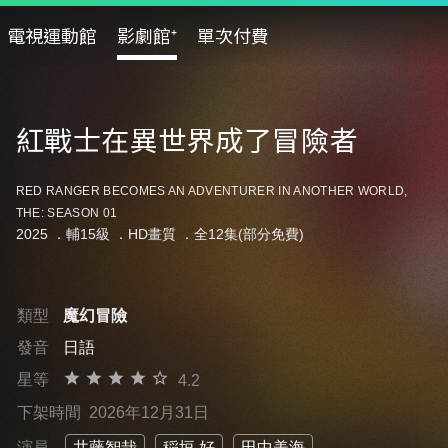
電視運動館
影劇館⁺
單次付費
紅戰士在異世界成了冒險者
RED RANGER BECOMES AN ADVENTURER IN ANOTHER WORLD,
THE: SEASON 01
2025 ．
輔15級
．HD畫質 ．全12集(部分免費)
類型
魔幻冒險
發音
日語
星等
4.2
下架時間
2026年12月31日
演員
井藤智哉
稲垣 好
田中美海