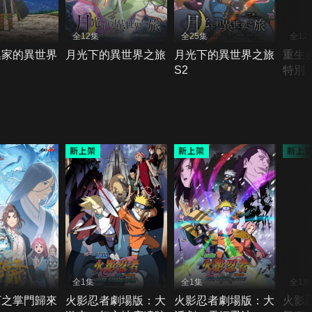
全12集
全25集
全12
集家的異世界
月光下的異世界之旅
月光下的異世界之旅
重生
S2
特別
全1集
全1集
全1集
下之掌門歸來
火影忍者劇場版：大
火影忍者劇場版：大
火影