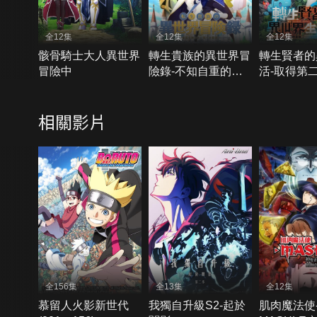
全12集
全12集
全12集
骸骨騎士大人異世界
轉生貴族的異世界冒
轉生賢者的
冒險中
險錄-不知自重的眾
活-取得第
神使徒
成為世界最
相關影片
全156集
全13集
全12集
慕留人火影新世代
我獨自升級S2-起於
肌肉魔法使