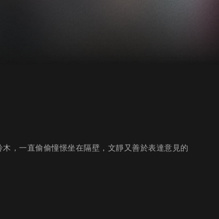
鈴木，一直偷偷憧憬坐在隔壁，文靜又善於表達意見的