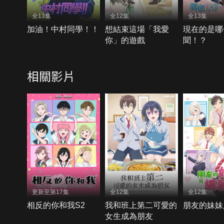
全13集
全12集
全13集
加油！中村同學！！
想結束這場「我愛
現在的是哪
你」的遊戲
聞！？
相關影片
更新至第17集
全12集
全12集
相反的你和我S2
我和班上第二可愛的
朋友的妹妹
女生成為朋友