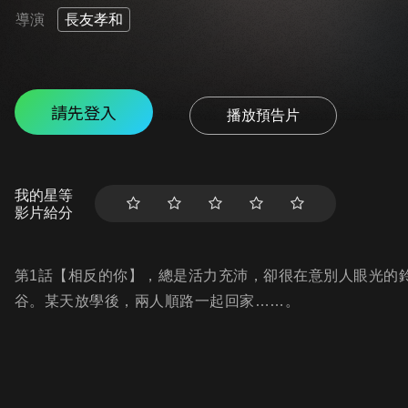
導演
長友孝和
請先登入
播放預告片
我的星等
影片給分
第1話【相反的你】，總是活力充沛，卻很在意別人眼光的
谷。某天放學後，兩人順路一起回家……。