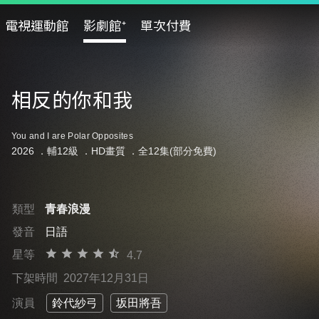
電視運動館
影劇館⁺
單次付費
相反的你和我
You and I are Polar Opposites
2026 ．
輔12級
．HD畫質 ．全12集(部分免費)
類型
青春浪漫
發音
日語
星等
4.7
下架時間
2027年12月31日
演員
鈴代紗弓
坂田將吾