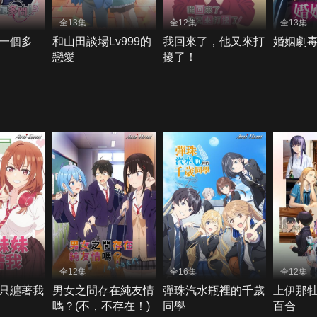
全13集
全12集
全13集
一個多
和山田談場Lv999的
我回來了，他又來打
婚姻劇
戀愛
擾了！
全12集
全16集
全12集
只纏著我
男女之間存在純友情
彈珠汽水瓶裡的千歲
上伊那
嗎？(不，不存在！)
同學
百合