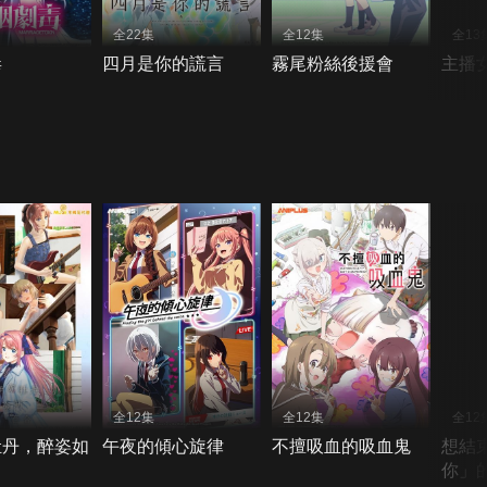
全22集
全12集
全13
毒
四月是你的謊言
霧尾粉絲後援會
主播
全12集
全12集
全12
牡丹，醉姿如
午夜的傾心旋律
不擅吸血的吸血鬼
想結
你」