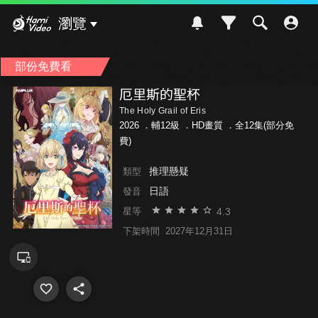
Hami Video
瀏覽
部份免費看
厄里斯的聖杯
The Holy Grail of Eris
2026 ．
輔12級
．HD畫質 ．全12集(部分免
費)
推理懸疑
類型
日語
發音
4.3
星等
下架時間
2027年12月31日