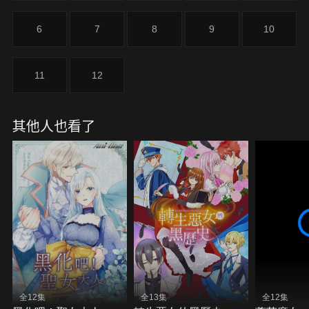
6
7
8
9
10
11
12
其他人也看了
全12集
全13集
全12集