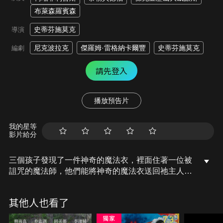
布萊森羅賓森
史蒂芬施莫克
導演
尼克波拉克
傑羅姆·雷格納卡爾豐
史蒂芬施莫克
編劇
請先登入
播放預告片
我的星等
影片給分
三個孩子發現了一件神奇的魔法衣，裡面住著一位被
詛咒的魔法師，他們能將神奇的魔法衣送回祂主人的
身邊嗎，在一位心懷怨恨的女巫緊追不捨之下，他們
必須解開魔法衣的謎團並解除詛咒，否則一切都將為
其他人也看了
時已晚。
7.3