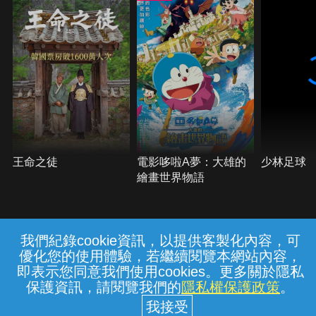
王命之徒
電影哆啦A夢：大雄的
少林足球
繪畫世界物語
我們紀錄cookie資訊，以提供客製化內容，可
{{notifyMsg}}
優化您的使用體驗，若繼續閱覽本網站內容，
常見問題
線上客服
服務條款
隱私權保護
即表示您同意我們使用cookies。更多關於隱私
保護資訊，請閱覽我們的
隱私權保護政策
。
中華電信股份有限公司個人家庭分公司
(統一編號：96979949) © 2026