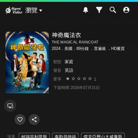
Hami Video
瀏覽
神奇魔法衣
THE MAGICAL RAINCOAT
2024．美國．89分鐘 ．
普遍級
．HD畫質
家庭
類型
英語
發音
1
星等
下架時間 2026年07月31日
演員
柯瑞菲利普斯
泰勒貝德福
傑克亞歷山大威廉斯