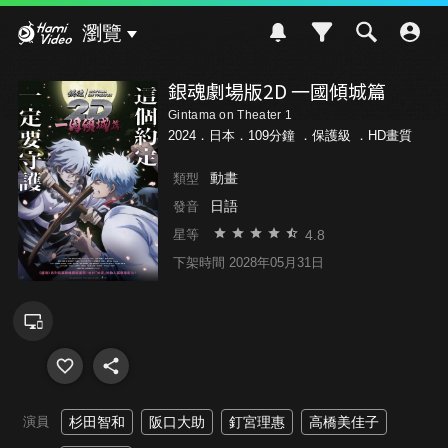
Hami Video
瀏覽
銀魂劇場版2D 一國傾城篇
Gintama on Theater 1
2024．日本．109分鐘 ．
保護級
．HD畫質
動畫
類型
日語
發音
4.8
星等
下架時間 2028年05月31日
演員
杉田智和
阪口大助
釘宮理惠
高橋美佳子