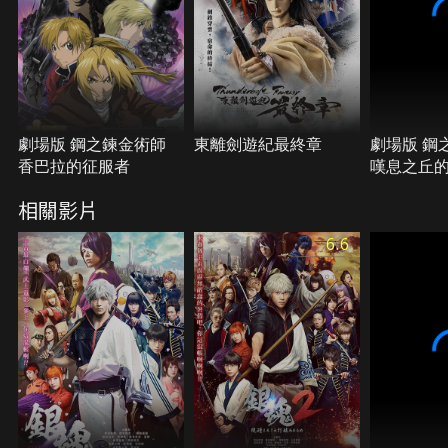
劇場版 鋼之鍊金術師
東離劍遊紀最終章
劇場版 鋼
香巴拉的征服者
嘆息之丘
相關影片
6.6