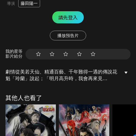
藤田陽一
導演
請先登入
播放預告片
我的星等
影片給分
劇情從美若天仙、精通百藝、千年難得一遇的傳說花
魁「玲蘭」說起；「明月高升時，我會再來見
你…」，玲蘭心底牢牢惦記著當時與情郎的約定，為
了這個約定，她在吉源苦苦地等待意中人....
其他人也看了
7.3