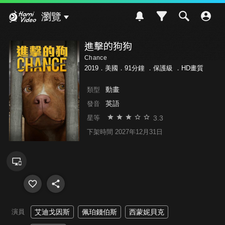
Hami Video
瀏覽
進擊的狗狗
Chance
2019．美國．91分鐘 ．
保護級
．HD畫質
動畫
類型
英語
發音
3.3
星等
下架時間 2027年12月31日
演員
艾迪戈因斯
佩珀錢伯斯
西蒙妮貝克