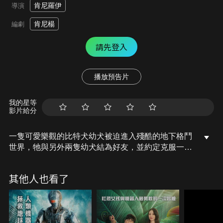
肯尼羅伊
導演
肯尼楊
編劇
請先登入
播放預告片
我的星等
影片給分
一隻可愛樂觀的比特犬幼犬被迫進入殘酷的地下格鬥
世界，牠與另外兩隻幼犬結為好友，並約定克服一切
困難，一起生存下來，奔向自由。但殘酷的現實讓牠
們不斷遭受困難，這個小小的夢想家踏上了一段充滿
其他人也看了
友誼、親情和希望的旅程。