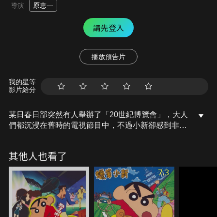
原恵一
導演
請先登入
播放預告片
我的星等
影片給分
某日春日部突然有人舉辦了「20世紀博覽會」，大人
們都沉浸在舊時的電視節目中，不過小新卻感到非常
無趣。當大人們從博覽會回來後，每個人都變得懶
散，不再做家事、也不去上班，每天只沉迷在舊時的
其他人也看了
電視節目和玩樂。有一天突然出現一輛電動三輪車，
把所有大人都載走了，只留下春日部裡的所有小
7.3
孩？！