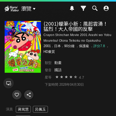
Hami Video
瀏覽
(2001)蠟筆小新：風起雲湧！
猛烈！大人帝國的反擊
Crayon Shinchan Movie 2001 Arashi wo Yobu
Mouretsu! Otona Teikoku no Gyakushu
2001．日本．90分鐘 ．
保護級
．
評分7.8
．
HD畫質
動畫
類型
國語
發音
4.7
星等
下架時間 2028年04月30日
演員
蔣篤慧
呂佩玉