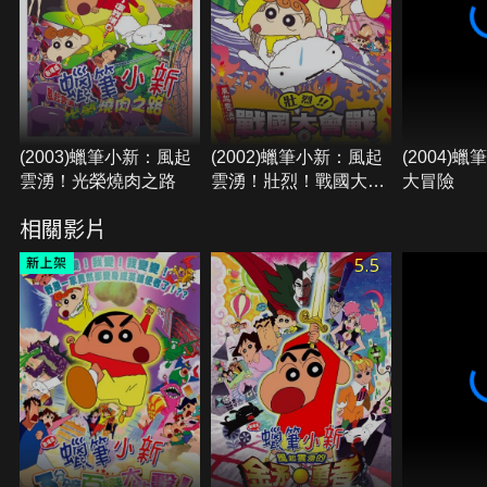
(2003)蠟筆小新：風起
(2002)蠟筆小新：風起
(2004)
雲湧！光榮燒肉之路
雲湧！壯烈！戰國大會
大冒險
戰
相關影片
5.5