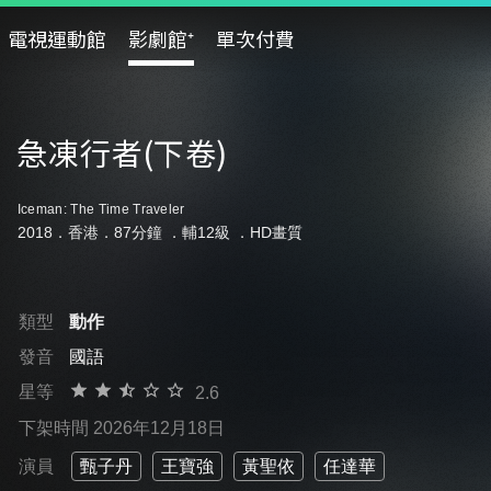
電視運動館
影劇館⁺
單次付費
急凍行者(下卷)
Iceman: The Time Traveler
2018．香港．87分鐘 ．
輔12級
．HD畫質
類型
動作
發音
國語
星等
2.6
下架時間 2026年12月18日
演員
甄子丹
王寶強
黃聖依
任達華