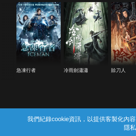
急凍行者
冷雨劍瀟瀟
賒刀人
{{notifyMsg}}
我們紀錄cookie資訊，以提供客製化
隱私