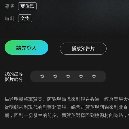
導演
葉偉民
編劇
文雋
請先登入
播放預告片
我的星等
影片給分
描述明朝將軍賀英、阿狗與聶虎來到現在香港，經歷青馬大
從明朝來到現代的副警務署張一鳴帶走賀英與阿狗來到北京
朝，回到一切發生的前夕。而賀英選擇回到桃源村的道路，