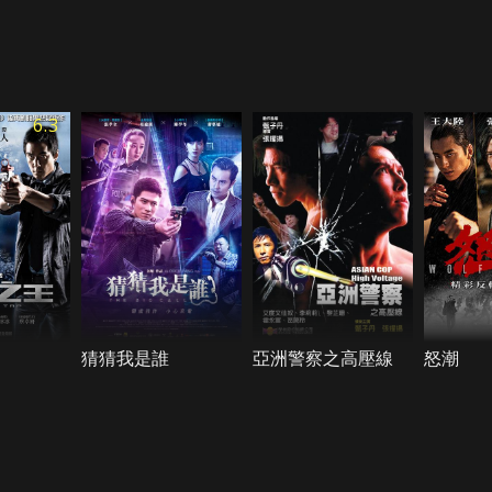
6.3
猜猜我是誰
亞洲警察之高壓線
怒潮