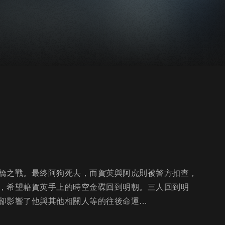
橋之戰。最終阿狗死去，而賀英與阿虎則被警方扣查，
，希望藉賀英手上的時空金碟回到明朝。三人回到明
卻影響了他與其他相關人等的往後命運…