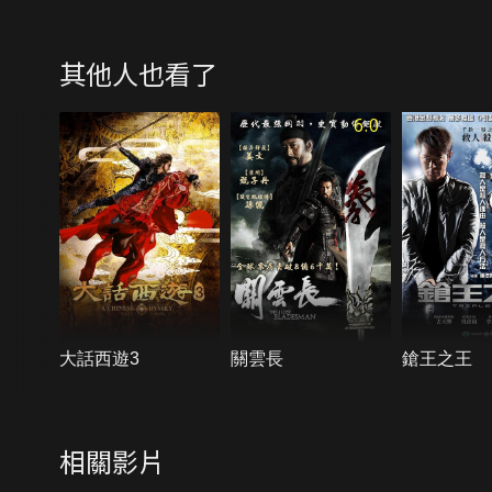
其他人也看了
6.0
大話西遊3
關雲長
鎗王之王
相關影片