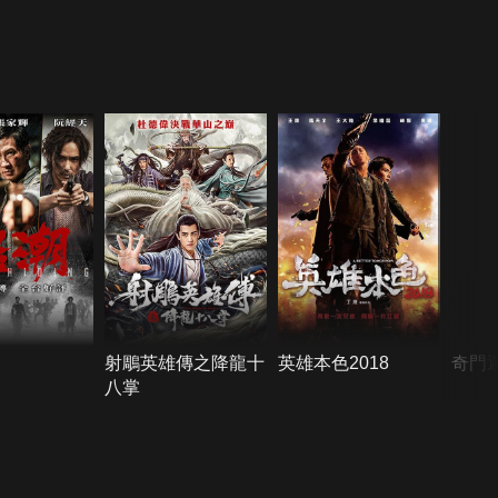
射鵰英雄傳之降龍十
英雄本色2018
奇門遁
八掌