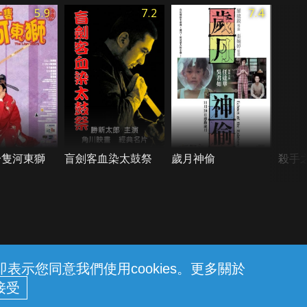
5.9
7.2
7.4
一隻河東獅
盲劍客血染太鼓祭
歲月神偷
殺手
示您同意我們使用cookies。更多關於