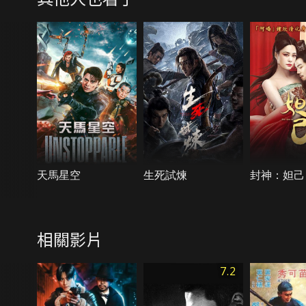
天馬星空
生死試煉
封神：妲己
相關影片
7.2