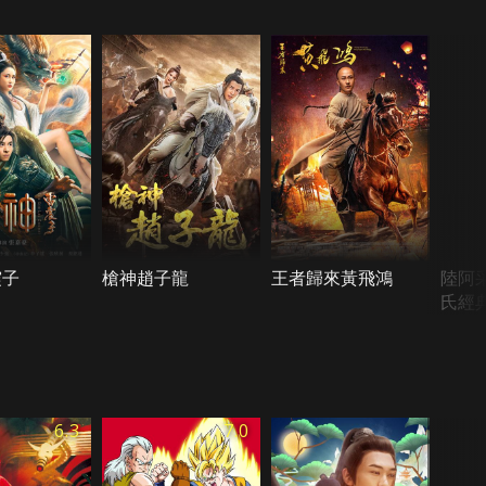
震子
槍神趙子龍
王者歸來黃飛鴻
陸阿
氏經典
6.3
7.0