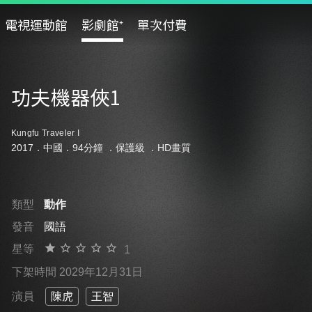
電視運動館
影劇館⁺
單次付費
功夫機器俠1
Kungfu Traveler I
2017．中國．94分鐘 ．
保護級
．HD畫質
類型
動作
發音
國語
星等
1
下架時間 2029年12月31日
演員
陳虎
王智