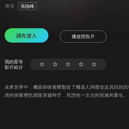
導演
張險峰
請先登入
播放預告片
我的星等
影片給分
未來世界中，機器師徐紫櫻製造了機器人阿傑並送其回到武
虎的徐紫櫻也跟隨穿越時空，見證他一次次的毀滅和重生。