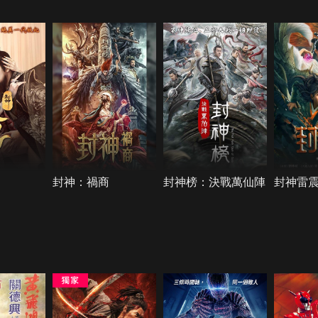
封神：禍商
封神榜：決戰萬仙陣
封神雷