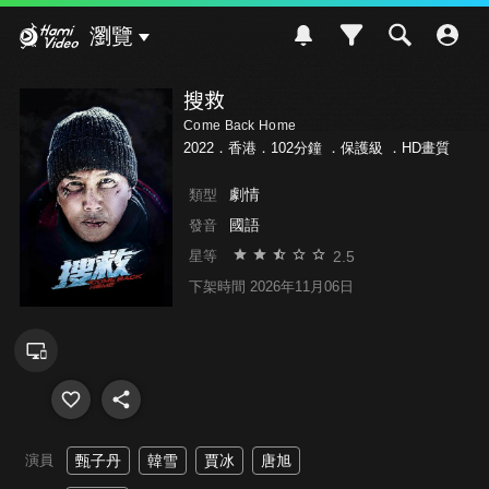
Hami Video
瀏覽
搜救
Come Back Home
2022．香港．102分鐘 ．
保護級
．HD畫質
劇情
類型
國語
發音
2.5
星等
下架時間 2026年11月06日
演員
甄子丹
韓雪
賈冰
唐旭