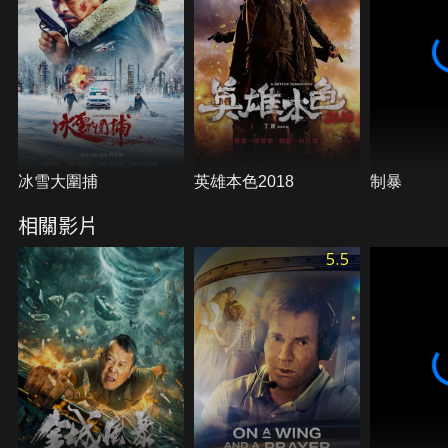
冰雪大圍捕
英雄本色2018
制暴
相關影片
5.5