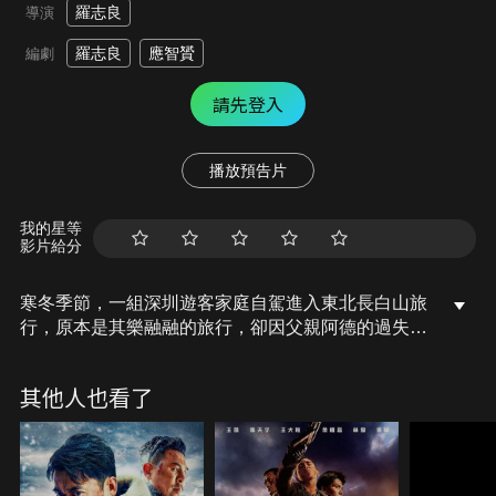
羅志良
導演
羅志良
應智贇
編劇
請先登入
播放預告片
我的星等
影片給分
寒冬季節，一組深圳遊客家庭自駕進入東北長白山旅
行，原本是其樂融融的旅行，卻因父親阿德的過失導
致8歲的兒子不幸走失。阿德夫婦向當地相關部門尋
求援助，搜救行動即刻展開。黃金救援時間24小時過
其他人也看了
去了，常規安全極限48小時也過去了，孩子卻仍未找
到。即使希望渺茫，搜救員警及雪域搜救隊依然不離
不棄…