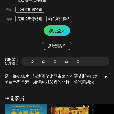
塞巴斯蒂安馬羅金
尼可拉斯恩特爾
導演
尼可拉斯恩特爾
帕布羅法裡納
編劇
請先登入
播放預告片
我的星等
影片給分
是一部紀錄片，講述哥倫比亞毒梟巴布羅艾斯科巴之
子塞巴斯蒂安，如何面對父親的罪行，並試圖與受害
者家屬和解，展現和平與寬恕的重要性。
相關影片
6.9