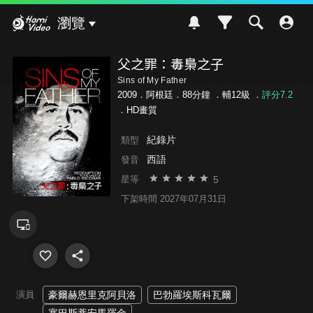
Hami Video
瀏覽
父之罪：毒梟之子
Sins of My Father
2009．阿根廷．88分鐘 ．
輔12級
．
評分7.2
．HD畫質
紀錄片
類型
西語
發音
5
星等
下架時間 2027年07月31日
演員
豪爾赫恩里克阿貝洛
巴勃羅埃斯科瓦爾