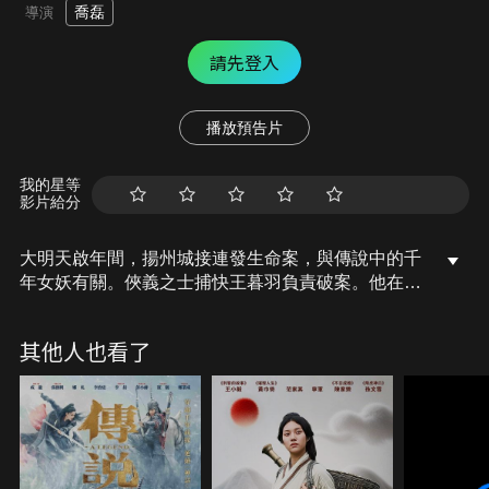
喬磊
導演
請先登入
播放預告片
我的星等
影片給分
大明天啟年間，揚州城接連發生命案，與傳說中的千
年女妖有關。俠義之士捕快王暮羽負責破案。他在調
查案件的過程中發現錦衣衛千戶肖通是濫殺無辜的兇
手，由於身分地位的懸殊，這幾乎就是不可能抓捕的
其他人也看了
罪犯！