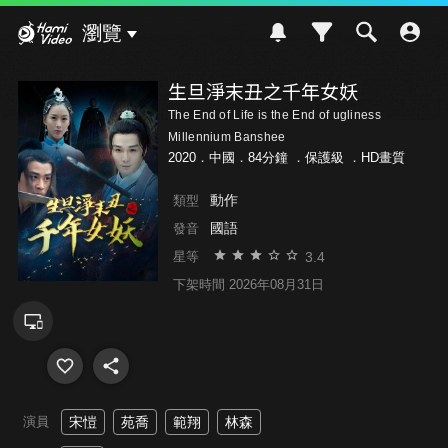
Hami Video
瀏覽
生旦淨末丑之千年女妖
The End of Life is the End of ugliness
Millennium Banshee
2020．中國．84分鐘 ．
保護級
．HD畫質
動作
類型
國語
發音
3.4
星等
下架時間 2026年08月31日
演員
宋愷
苑喬
範翔
林森