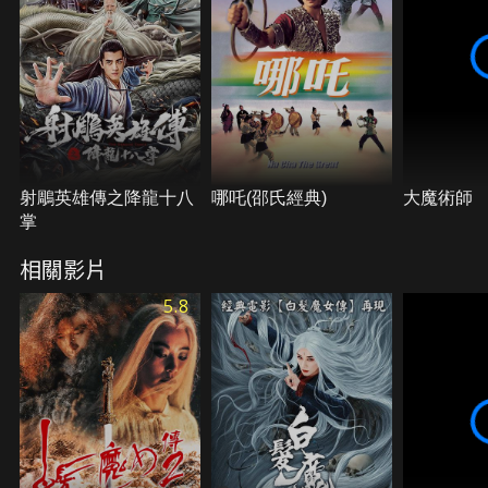
射鵰英雄傳之降龍十八
哪吒(邵氏經典)
大魔術師
掌
相關影片
5.8