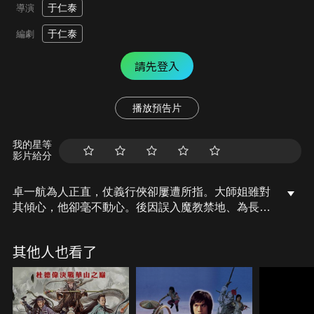
于仁泰
導演
于仁泰
編劇
請先登入
播放預告片
我的星等
影片給分
卓一航為人正直，仗義行俠卻屢遭所指。大師姐雖對
其傾心，他卻毫不動心。後因誤入魔教禁地、為長髮
少女所救而難忘其倩影。而欲一統江湖的魔教姬無
雙，被同屬魔教的練霓裳所制伏，卓一航在混戰中發
其他人也看了
覺練霓裳正是當年救他一命的長髮少女，兩情相悅、
互許終身。但武當長老囑卓一航應以大局為重，要練
霓裳離去，練霓裳因心傷導致烏髮瞬間全白，正邪終
不兩立。