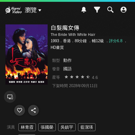
Hami Video
瀏覽
白髮魔女傳
The Bride With White Hair
1993．香港．89分鐘 ．
輔12級
．
評分6.8
．
HD畫質
動作
類型
國語
發音
4.6
星等
下架時間 2028年09月11日
演員
林青霞
張國榮
吳鎮宇
藍潔瑛