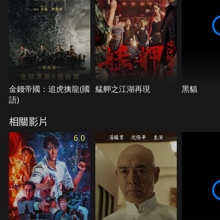
金錢帝國：追虎擒龍(國
艋舺之江湖再現
黑貓
語)
相關影片
6.0