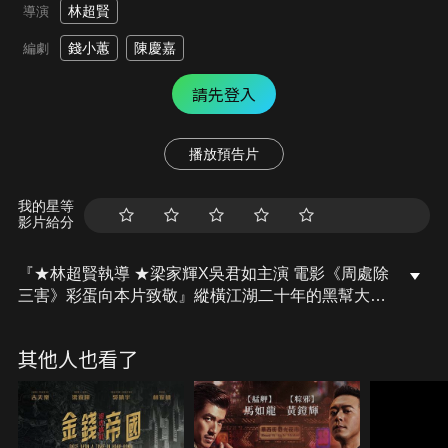
林超賢
導演
錢小蕙
陳慶嘉
編劇
請先登入
播放預告片
我的星等
影片給分
『★林超賢執導 ★梁家輝X吳君如主演 電影《周處除
三害》彩蛋向本片致敬』縱橫江湖二十年的黑幫大佬
任因久樹敵無數，因此屢遭他人暗算，並得知有人要
在24小時內取他性命。任因久即刻以“江湖告急”的名
其他人也看了
義，傳令召開江湖大會，勢必找出誰要殺害自己，並
決意以江湖姦殺令反制對方。