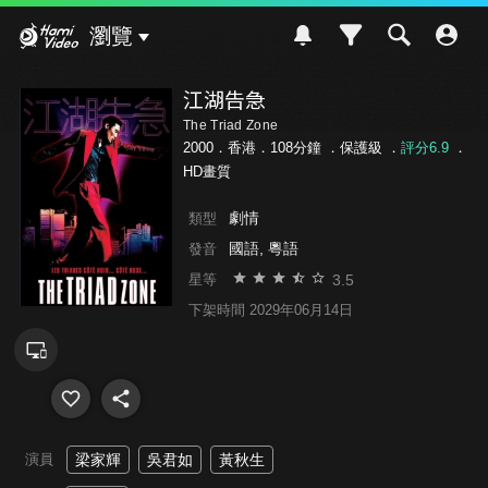
Hami Video
瀏覽
江湖告急
The Triad Zone
2000．香港．108分鐘 ．
保護級
．
評分6.9
．
HD畫質
劇情
類型
國語, 粵語
發音
3.5
星等
下架時間 2029年06月14日
演員
梁家輝
吳君如
黃秋生