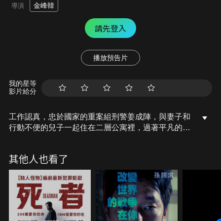
金峰韓
導演
請先登入
播放預告片
我的星等
影片給分
工作認真，忠於國家的重案組刑警姜成陣，與妻子和
行動不便的兒子一起住在二層公寓裡，過著平凡的生
活。某日，不分晝夜抓捕犯人的成陣，逮捕了可疑的
嫌疑人金泰成，獲得了有可能破獲韓國第一起連環殺
其他人也看了
人案的線索。但在追查過程中，不知不覺被捲入國家
安全部的新任部長崔圭南主導的秘密計劃，陷入了危
險的境地…