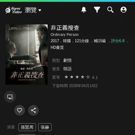
Hami Video
瀏覽
非正義搜查
Ordinary Person
2017．韓國．121分鐘 ．
輔15級
．
評分6.8
．
HD畫質
劇情
類型
韓語
發音
4.1
星等
下架時間 2028年04月14日
演員
孫賢周
張赫