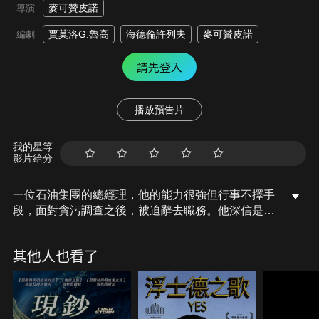
麥可贊皮諾
導演
賈莫洛G.魯高
海德倫許列夫
麥可贊皮諾
編劇
請先登入
播放預告片
我的星等
影片給分
一位石油集團的總經理，他的能力很強但行事不擇手
段，面對貪污調查之後，被迫辭去職務。他深信是一
個年輕同事背叛了他，於是密謀報復，但局勢卻失控
了。
其他人也看了