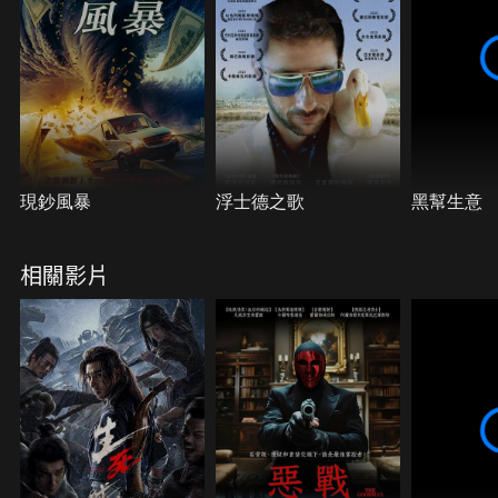
現鈔風暴
浮士德之歌
黑幫生意
相關影片