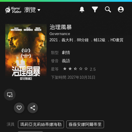
Hami Video
瀏覽
治理風暴
Governance
2021．義大利．88分鐘 ．
輔12級
．HD畫質
劇情
類型
義語
發音
2.5
星等
下架時間 2027年10月31日
演員
瑪莉亞克莉絲蒂娜海勒
薇薇安娜阿爾蒂里